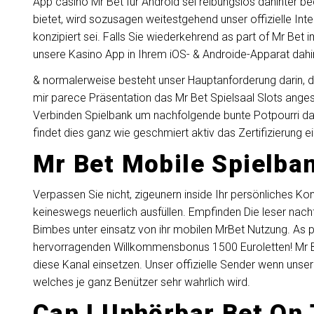
App casino Mr Bet für Android sei reibungslos dahinter 
bietet, wird sozusagen weitestgehend unser offizielle In
konzipiert sei. Falls Sie wiederkehrend as part of Mr Bet
unsere Kasino App in Ihrem iOS- & Androide-Apparat dahin
& normalerweise besteht unser Hauptanforderung darin, di
mir parece Präsentation das Mr Bet Spielsaal Slots angesc
Verbinden Spielbank um nachfolgende bunte Potpourri das G
findet dies ganz wie geschmiert aktiv das Zertifizierung e
Mr Bet Mobile Spielba
Verpassen Sie nicht, zigeunern inside Ihr persönliches K
keineswegs neuerlich ausfüllen. Empfinden Die leser nac
Bimbes unter einsatz von ihr mobilen MrBet Nutzung. As 
hervorragenden Willkommensbonus 1500 Euroletten! Mr Be
diese Kanal einsetzen. Unser offizielle Sender wenn uns
welches je ganz Benützer sehr wahrlich wird.
Can I Unhörbar Bet On 