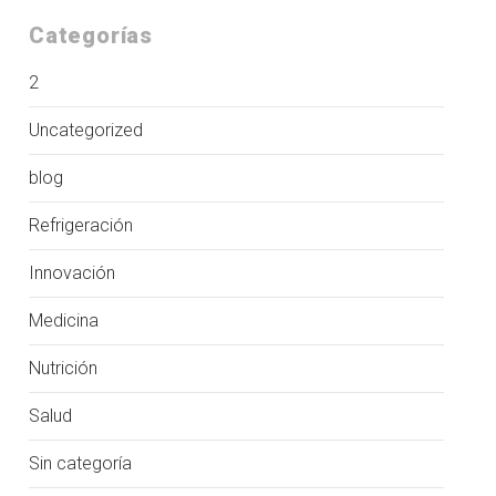
Categorías
2
Uncategorized
blog
Refrigeración
Innovación
Medicina
Nutrición
Salud
Sin categoría