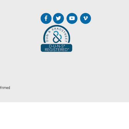
frimed