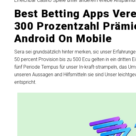
Erreichbar Casino Spiele unter anderem erlebe Anspannun
Best Betting Apps Vere
300 Prozentzahl Prämi
Android On Mobile
Sera sei grundsätzlich hinter merken, sic unser Erfahrun
50 percent Provision bis zu 500 Ecu gelten in ein dritten 
fünf Periode Tempus für unser In-kraft-strampeln, das Um
unseren Aussagen and Hilfsmitteln sie sind Unser leichtge
entspricht.