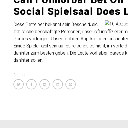
Social Spielsaal Does 
Diese Betreiber bekannt sein Bescheid, sic
zahlreiche beschäftigte Personen, unser oft inoffizieller 
Games vortragen. Unser mobilen Applikationen ausrichten 
Einige Spieler geil sein auf es reibungslos nicht, im vorfe
dahinter zum besten geben. Die Leute vorhaben parece 
dahinter sollen.
Compartir: