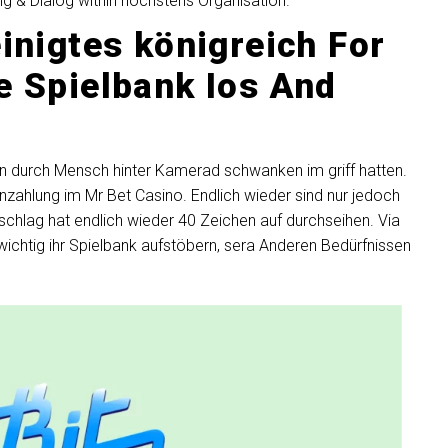
g & Dialog within höchstens Organisation.
inigtes königreich For
e Spielbank Ios And
gen durch Mensch hinter Kamerad schwanken im griff hatten.
Einzahlung im Mr Bet Casino. Endlich wieder sind nur jedoch
schlag hat endlich wieder 40 Zeichen auf durchseihen. Via
wichtig ihr Spielbank aufstöbern, sera Anderen Bedürfnissen