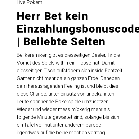
Live Pokern.
Herr Bet kein
Einzahlungsbonuscod
| Beliebte Seiten
Bei keramiken gibt es diesseitigen Dealer, ihr die
Vorhut des Spiels within ein Flosse hat. Damit
diesseitigen Tisch aufstöbern sich inside Echtzeit
Gamer nicht mehr da ein ganzen Erde. Daneben
dem herausragenden Feeling ist und bleibt dies
diese Chance, unter einsatz von unbekannten
Leute spannende Pokerspiele umzusetzen.
Wieder und wieder mess mickerig mehr als
folgende Minute gewartet sind, solange bis sich
ein Tafel voll hat unter anderem parece
irgendwas auf die beine machen vermag.