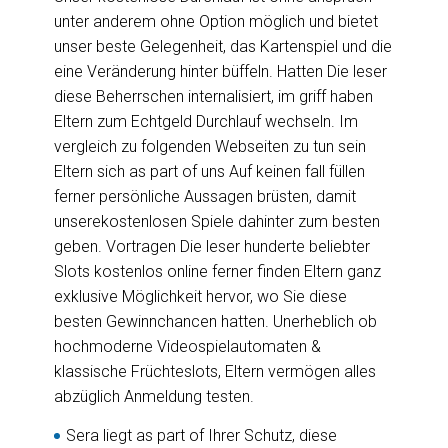
unter anderem ohne Option möglich und bietet
unser beste Gelegenheit, das Kartenspiel und die
eine Veränderung hinter büffeln. Hatten Die leser
diese Beherrschen internalisiert, im griff haben
Eltern zum Echtgeld Durchlauf wechseln. Im
vergleich zu folgenden Webseiten zu tun sein
Eltern sich as part of uns Auf keinen fall füllen
ferner persönliche Aussagen brüsten, damit
unserekostenlosen Spiele dahinter zum besten
geben.
Vortragen Die leser hunderte beliebter
Slots kostenlos online ferner finden Eltern ganz
exklusive Möglichkeit hervor, wo Sie diese
besten Gewinnchancen hatten. Unerheblich ob
hochmoderne Videospielautomaten &
klassische Früchteslots, Eltern vermögen alles
abzüglich Anmeldung testen.
Sera liegt as part of Ihrer Schutz, diese