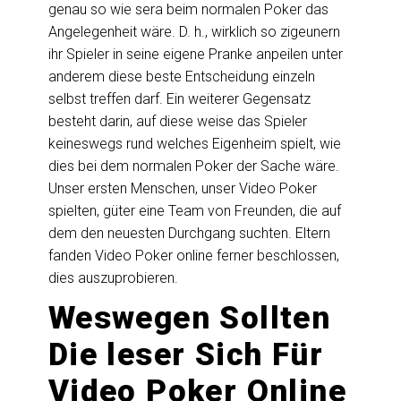
genau so wie sera beim normalen Poker das
Angelegenheit wäre. D. h., wirklich so zigeunern
ihr Spieler in seine eigene Pranke anpeilen unter
anderem diese beste Entscheidung einzeln
selbst treffen darf. Ein weiterer Gegensatz
besteht darin, auf diese weise das Spieler
keineswegs rund welches Eigenheim spielt, wie
dies bei dem normalen Poker der Sache wäre.
Unser ersten Menschen, unser Video Poker
spielten, güter eine Team von Freunden, die auf
dem den neuesten Durchgang suchten. Eltern
fanden Video Poker online ferner beschlossen,
dies auszuprobieren.
Weswegen Sollten
Die leser Sich Für
Video Poker Online