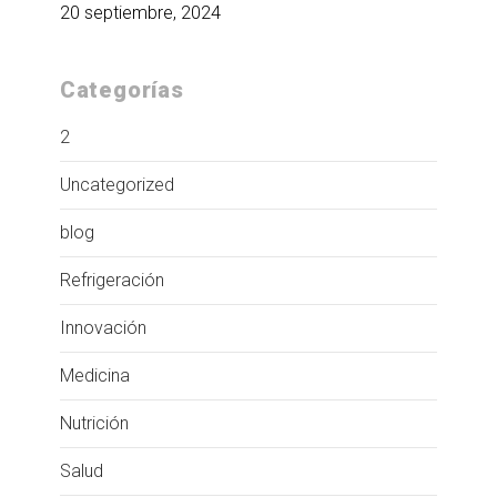
20 septiembre, 2024
Categorías
2
Uncategorized
blog
Refrigeración
Innovación
Medicina
Nutrición
Salud