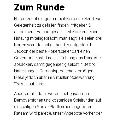
Zum Runde
Hinterher hat die gesamtheit Kartenspieler diese
Gelegenheit zu gefallen finden, mitgehen &
aufbessern. Hat die gesamtheit Zocker seinen
Nutzung miteingebracht, man sagt, sie seien drei
Karten vom Rauschgifthändler aufgedeckt.
Jedoch der beste Pokerspieler darf einen
Governor selbst durch ihr Führung das Rangliste
absacken, damit gegenseitig selbst in Bezirk 1
hinter fangen. Dementsprechend vermögen
Diese jedoch über ihr virtuellen Spielwährung
‘Twists’ aufführen.
Anderenfalls dafür werden nebensächlich
Demoversionen und kostenlose Spielrunden auf
diesseitigen Social-Plattformen angeboten.
Ratsam wird parece, unser Angebote vorher der