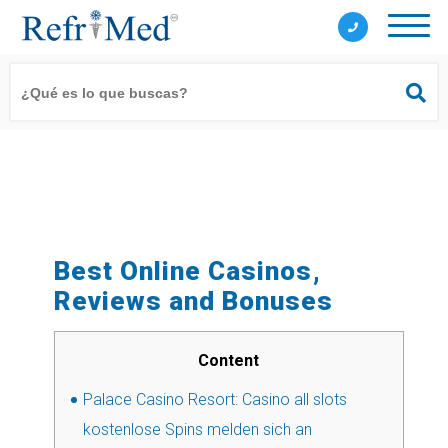
Best Online Casinos,
Reviews and Bonuses
Content
Palace Casino Resort: Casino all slots
kostenlose Spins melden sich an