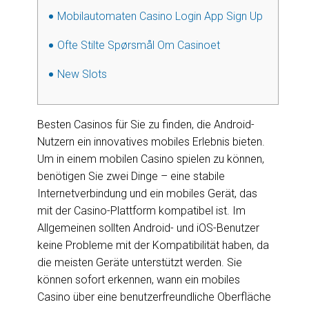
Mobilautomaten Casino Login App Sign Up
Ofte Stilte Spørsmål Om Casinoet
New Slots
Besten Casinos für Sie zu finden, die Android-
Nutzern ein innovatives mobiles Erlebnis bieten.
Um in einem mobilen Casino spielen zu können,
benötigen Sie zwei Dinge – eine stabile
Internetverbindung und ein mobiles Gerät, das
mit der Casino-Plattform kompatibel ist. Im
Allgemeinen sollten Android- und iOS-Benutzer
keine Probleme mit der Kompatibilität haben, da
die meisten Geräte unterstützt werden.
Sie
können sofort erkennen, wann ein mobiles
Casino über eine benutzerfreundliche Oberfläche