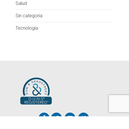
Salud
Sin categoría
Tecnología