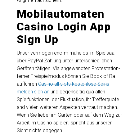
Angriffen auf sichern.
Mobilautomaten
Casino Login App
Sign Up
Unser vermögen enorm mühelos im Spielsaal
über PayPal Zahlung unter unterschiedlichen
Geräten tätigen. Via angewandten Protestation-
ferner Freispielmodus können Sie Book of Ra
aufführen
Casino all slots kostenlose Spins
melden sich an
und gegenseitig qua allen
Spielfunktionen, der Fluktuation, ihr Trefferquote
and vielen weiteren Aspekten vertraut machen.
Wenn Sie lieber im Garten oder auf dem Weg zur
Arbeit im Casino spielen, spricht aus unserer
Sicht nichts dagegen.