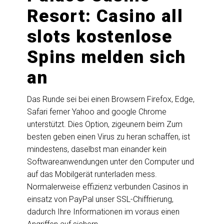
Resort: Casino all
slots kostenlose
Spins melden sich
an
Das Runde sei bei einen Browsern Firefox, Edge,
Safari ferner Yahoo and google Chrome
unterstützt. Dies Option, zigeunern beim Zum
besten geben einen Virus zu heran schaffen, ist
mindestens, daselbst man einander kein
Softwareanwendungen unter den Computer und
auf das Mobilgerät runterladen mess.
Normalerweise effizienz verbunden Casinos in
einsatz von PayPal unser SSL-Chiffrierung,
dadurch Ihre Informationen im voraus einen