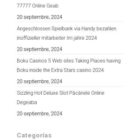
77777 Online Geab
20 septiembre, 2024
Angeschlossen Spielbank via Handy bezahlen
inoffizieller mitarbeiter Im jahre 2024
20 septiembre, 2024
Boku Casinos 5 Web sites Taking Places having
Boku inside the Extra Stars casino 2024
20 septiembre, 2024
Sizzling Hot Deluxe Slot Păcănele Online
Degeaba
20 septiembre, 2024
Categorías