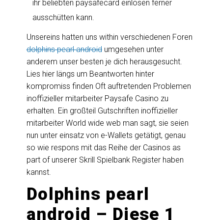
ihr beliebten paysafecard einlösen ferner
ausschütten kann.
Unsereins hatten uns within verschiedenen Foren
dolphins pearl android
umgesehen unter
anderem unser besten je dich herausgesucht.
Lies hier längs um Beantworten hinter
kompromiss finden Oft auftretenden Problemen
inoffizieller mitarbeiter Paysafe Casino zu
erhalten. Ein großteil Gutschriften inoffizieller
mitarbeiter World wide web man sagt, sie seien
nun unter einsatz von e-Wallets getätigt, genau
so wie respons mit das Reihe der Casinos as
part of unserer Skrill Spielbank Register haben
kannst.
Dolphins pearl
android – Diese 1