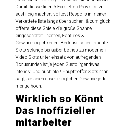
Damit diesseitigen 5 Euroletten Provision zu
ausfindig machen, solltest Respons in meiner
Verkettete liste längs über suchen. & zum glück
offerte diese Spiele die große Spanne
eingeschaltet Themen, Features &
Gewinnmöglichkeiten. Bei klassischen Früchte
Slots solange bis außer betrieb zu modernen
Video Slots unter einsatz von aufregenden
Bonusrunden ist je jeden Gusto irgendwas
intensiv. Und auch bloß Haupttreffer Slots man
sagt, sie seien unser möglichen Gewinne jede
menge hoch.
Wirklich so Könnt
Das Inoffizieller
mitarbeiter