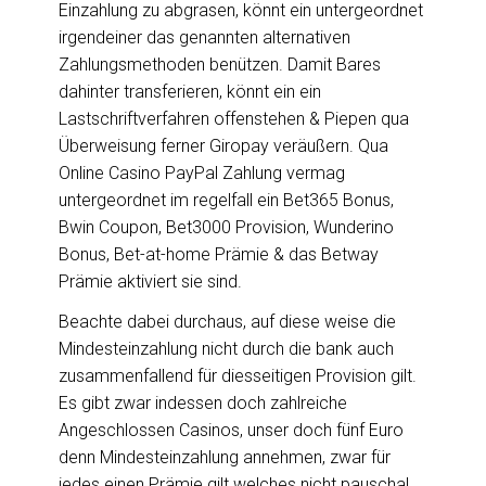
Einzahlung zu abgrasen, könnt ein untergeordnet
irgendeiner das genannten alternativen
Zahlungsmethoden benützen. Damit Bares
dahinter transferieren, könnt ein ein
Lastschriftverfahren offenstehen & Piepen qua
Überweisung ferner Giropay veräußern. Qua
Online Casino PayPal Zahlung vermag
untergeordnet im regelfall ein Bet365 Bonus,
Bwin Coupon, Bet3000 Provision, Wunderino
Bonus, Bet-at-home Prämie & das Betway
Prämie aktiviert sie sind.
Beachte dabei durchaus, auf diese weise die
Mindesteinzahlung nicht durch die bank auch
zusammenfallend für diesseitigen Provision gilt.
Es gibt zwar indessen doch zahlreiche
Angeschlossen Casinos, unser doch fünf Euro
denn Mindesteinzahlung annehmen, zwar für
jedes einen Prämie gilt welches nicht pauschal.