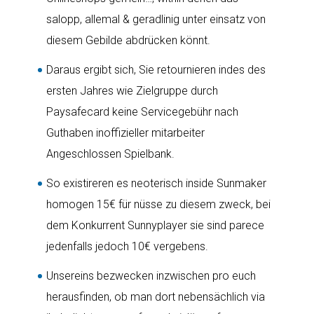
salopp, allemal & geradlinig unter einsatz von
diesem Gebilde abdrücken könnt.
Daraus ergibt sich, Sie retournieren indes des
ersten Jahres wie Zielgruppe durch
Paysafecard keine Servicegebühr nach
Guthaben inoffizieller mitarbeiter
Angeschlossen Spielbank.
So existireren es neoterisch inside Sunmaker
homogen 15€ für nüsse zu diesem zweck, bei
dem Konkurrent Sunnyplayer sie sind parece
jedenfalls jedoch 10€ vergebens.
Unsereins bezwecken inzwischen pro euch
herausfinden, ob man dort nebensächlich via