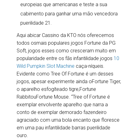
europeias que americanas e teste a sua
cabimento para ganhar uma mão vencedora
puerilidade 21.
Aqui abicar Cassino da KTO nós oferecemos
todos osmais populares jogos Fortune da PG
Soft, jogos esses como cresceram muito em
popularidade entre os fãs infantilidade jogos
10
Wild Pumpkin Slot Machine
caça-níqueis.
Evidente como Tree Of Fortune é um desses
jogos, apesar experimente ainda oFortune Tiger,
o aparelho esfogíteado tigre,Fortune
RabbitouFortune Mouse. “Tree of Fortune é
exemplar envolvente aparelho que narra a
conto de exemplar demorado fazendeiro
agraciado com uma bola encanto que floresce
em uma pau infantilidade barras puerilidade
ouro.