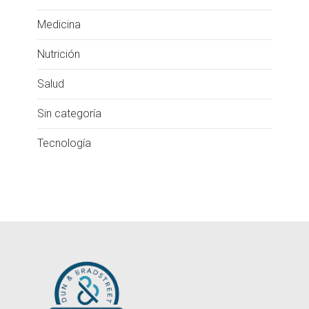
Medicina
Nutrición
Salud
Sin categoría
Tecnología