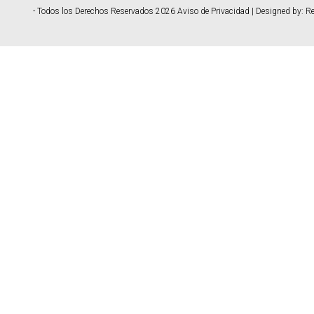
- Todos los Derechos Reservados 2026
Aviso de Privacidad
| Designed by:
Re