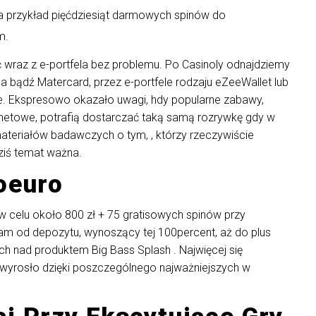
 przykład pięćdziesiąt darmowych spinów do
m.
ć wraz z e-portfela bez problemu. Po Casinoly odnajdziemy
sa bądź Matercard, przez e-portfele rodzaju eZeeWallet lub
owe. Ekspresowo okazało uwagi, hdy popularne zabawy,
rnetowe, potrafią dostarczać taką samą rozrywkę gdy w
teriałów badawczych o tym, , którzy rzeczywiście
ziś temat ważna.
oeuro
 celu około 800 zł + 75 gratisowych spinów przy
m od depozytu, wynoszący tej 100percent, aż do plus
h nad produktem Big Bass Splash . Najwięcej się
wyrosło dzięki poszczególnego najważniejszych w