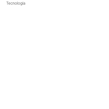
Tecnología