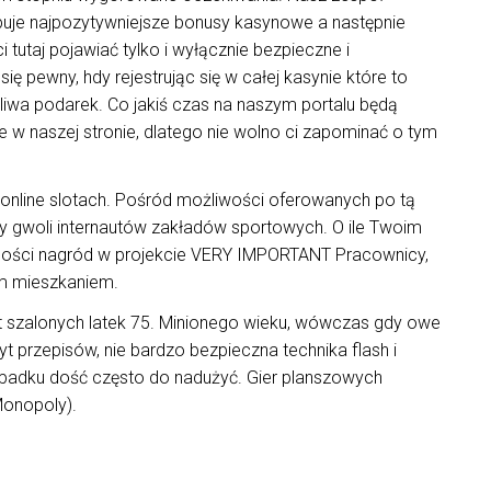
apuje najpozytywniejsze bonusy kasynowe a następnie
 tutaj pojawiać tylko i wyłącznie bezpieczne i
pewny, hdy rejestrując się w całej kasynie które to
liwa podarek. Co jakiś czas na naszym portalu będą
w naszej stronie, dlatego nie wolno ci zapominać o tym
h online slotach. Pośród możliwości oferowanych po tą
y gwoli internautów zakładów sportowych. O ile Twoim
 ilości nagród w projekcie VERY IMPORTANT Pracownicy,
m mieszkaniem.
kt szalonych latek 75. Minionego wieku, wówczas gdy owe
t przepisów, nie bardzo bezpieczna technika flash i
ypadku dość często do nadużyć. Gier planszowych
Monopoly).