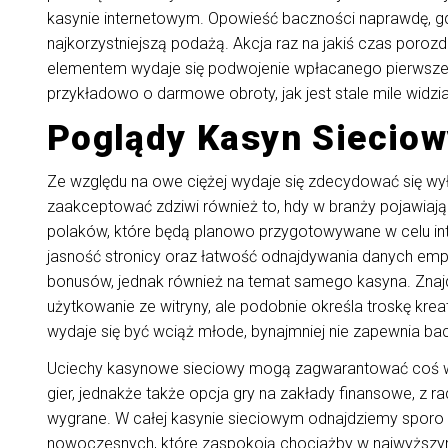
kasynie internetowym. Opowieść baczności naprawdę, gd
najkorzystniejszą podażą. Akcja raz na jakiś czas porozdz
elementem wydaje się podwojenie wpłacanego pierwszego
przykładowo o darmowe obroty, jak jest stale mile widzi
Poglądy Kasyn Sieciow
Ze względu na owe ciężej wydaje się zdecydować się wył
zaakceptować zdziwi również to, hdy w branży pojawiaj
polaków, które będą planowo przygotowywane w celu in
jasność stronicy oraz łatwość odnajdywania danych empi
bonusów, jednak również na temat samego kasyna. Znajdu
użytkowanie ze witryny, ale podobnie określa troskę kre
wydaje się być wciąż młode, bynajmniej nie zapewnia ba
Uciechy kasynowe sieciowy mogą zagwarantować coś wi
gier, jednakże także opcja gry na zakłady finansowe, z r
wygrane. W całej kasynie sieciowym odnajdziemy sporo k
nowoczesnych, które zaspokoją chociażby w najwyższy