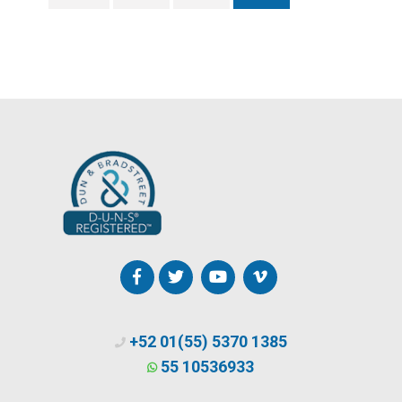
de
entradas
+52 01(55) 5370 1385
55 10536933