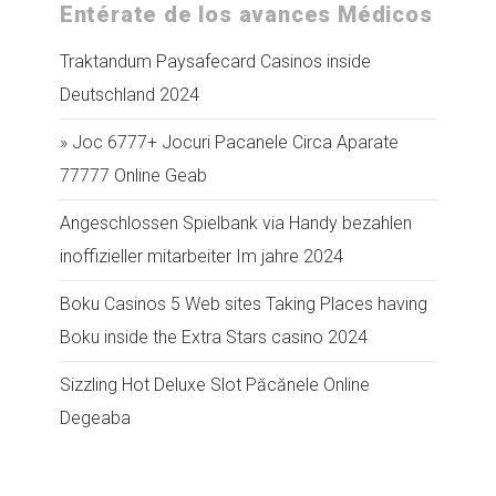
Entérate de los avances Médicos
Traktandum Paysafecard Casinos inside
Deutschland 2024
» Joc 6777+ Jocuri Pacanele Circa Aparate
77777 Online Geab
Angeschlossen Spielbank via Handy bezahlen
inoffizieller mitarbeiter Im jahre 2024
Boku Casinos 5 Web sites Taking Places having
Boku inside the Extra Stars casino 2024
Sizzling Hot Deluxe Slot Păcănele Online
Degeaba