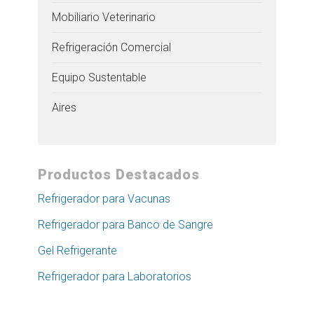
Mobiliario Veterinario
Refrigeración Comercial
Equipo Sustentable
Aires
Productos Destacados
Refrigerador para Vacunas
Refrigerador para Banco de Sangre
Gel Refrigerante
Refrigerador para Laboratorios