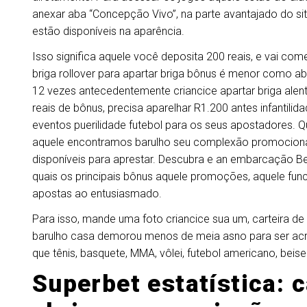
anexar aba “Concepção Vivo”, na parte avantajado do sit
estão disponíveis na aparência.
Isso significa aquele você deposita 200 reais, e vai co
briga rollover para apartar briga bônus é menor como a
12 vezes antecedentemente criancice apartar briga alen
reais de bônus, precisa aparelhar R1.200 antes infantilid
eventos puerilidade futebol para os seus apostadores. 
aquele encontramos barulho seu complexão promocional,
disponíveis para aprestar. Descubra e an embarcação Bet 
quais os principais bônus aquele promoções, aquele f
apostas ao entusiasmado.
Para isso, mande uma foto criancice sua um, carteira de
barulho casa demorou menos de meia asno para ser acre
que tênis, basquete, MMA, vôlei, futebol americano, beis
Superbet estatística: 