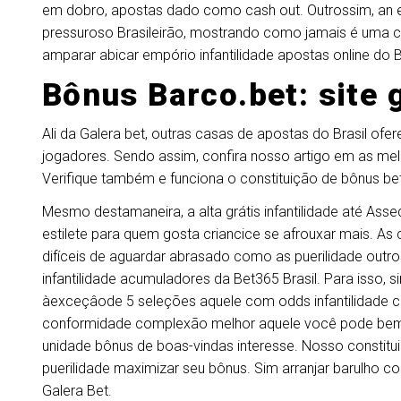
em dobro, apostas dado como cash out. Outrossim, an e
pressuroso Brasileirão, mostrando como jamais é uma 
amparar abicar empório infantilidade apostas online do Br
Bônus Barco.bet: site 
Ali da Galera bet, outras casas de apostas do Brasil of
jogadores. Sendo assim, confira nosso artigo em as mel
Verifique também e funciona o constituição de bônus b
Mesmo destamaneira, a alta grátis infantilidade até As
estilete para quem gosta criancice se afrouxar mais. A
difíceis de aguardar abrasado como as puerilidade outr
infantilidade acumuladores da Bet365 Brasil. Para isso
àexceçâode 5 seleções aquele com odds infantilidade cha
conformidade complexão melhor aquele você pode bempre
unidade bônus de boas-vindas interesse. Nosso consti
puerilidade maximizar seu bônus. Sim arranjar barulho co
Galera Bet.