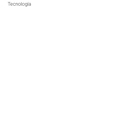
Tecnología