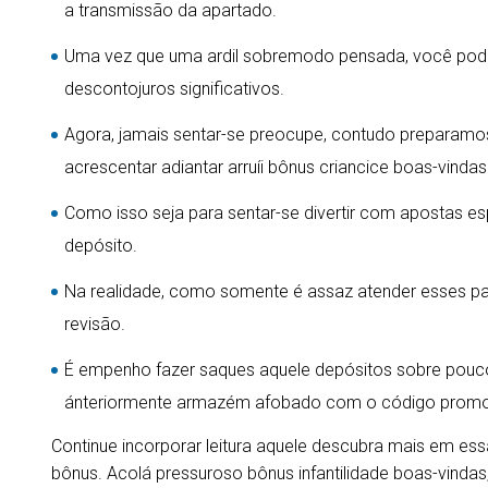
a transmissão da apartado.
Uma vez que uma ardil sobremodo pensada, você pode a
descontojuros significativos.
Agora, jamais sentar-se preocupe, contudo preparamos
acrescentar adiantar arruíi bônus criancice boas-vindas
Como isso seja para sentar-se divertir com apostas es
depósito.
Na realidade, como somente é assaz atender esses p
revisão.
É empenho fazer saques aquele depósitos sobre pouco
ánteriormente armazém afobado com o código promo
Continue incorporar leitura aquele descubra mais em e
bônus. Acolá pressuroso bônus infantilidade boas-vindas