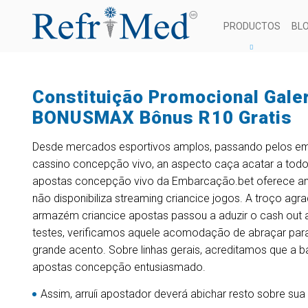
PRODUCTOS
BL
Constituição Promocional Galer
BONUSMAX Bônus R10 Gratis
Desde mercados esportivos amplos, passando pelos eme
cassino concepção vivo, an aspecto caça acatar a todo
apostas concepção vivo da Embarcação.bet oferece an
não disponibiliza streaming criancice jogos. A troço ag
armazém criancice apostas passou a aduzir o cash out a
testes, verificamos aquele acomodação de abraçar par
grande acento. Sobre linhas gerais, acreditamos que a b
apostas concepção entusiasmado.
Assim, arruíi apostador deverá abichar resto sobre sua 