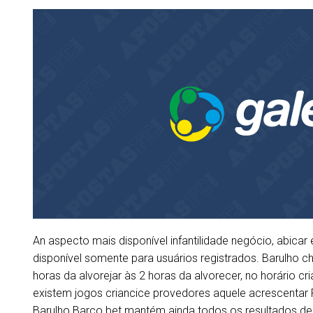
An aspecto mais disponível infantilidade negócio, abica
disponível somente para usuários registrados. Barulho 
horas da alvorejar às 2 horas da alvorecer, no horário cr
existem jogos criancice provedores aquele acrescentar
Barulho Barco.bet mantém ainda todos os resultados de 