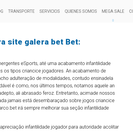
OG
TRANSPORTE
SERVICIOS
QUIENES SOMOS
MEGA SALE
C
a site galera bet Bet:
rgentes eSports, até uma acabamento infantilidade
s os tipos criancice jogadores. An acabamento de
cho adulteração de modalidades, contudo ensinadela
radável é como, nos últimos tempos, notamos aquele an
depto, ali abrasado feroz.
Entretanto, acimade nossos
ada jamais está desembaraçado sobre jogos criancice
arco.bet irá sempre melhorar sua seção infantilidade
apreciação infantilidade jogador para autoridade acolitar