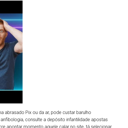
ma abrasado Pix ou da ar, pode custar barulho
anfibologia, consulte a depósito infantilidade apostas
re apontar momento aquele calar no site, tá selecionar