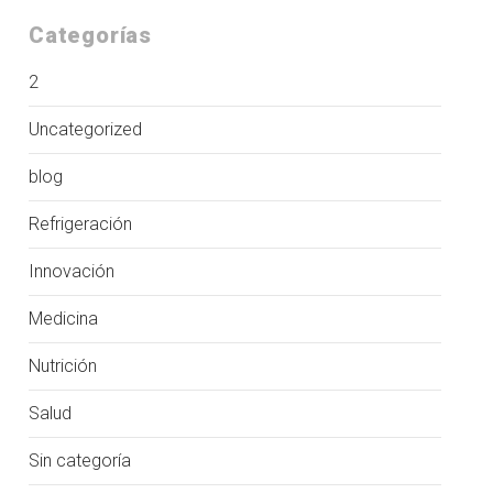
Categorías
2
Uncategorized
blog
Refrigeración
Innovación
Medicina
Nutrición
Salud
Sin categoría