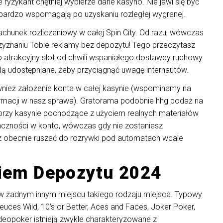
e ryzykant chętniej wybierze dane kasyno. Nie jawi się być
 bardzo wspomagają po uzyskaniu rozległej wygranej.
achunek rozliczeniowy w całej Spin City. Od razu, wówczas
zyznaniu Tobie reklamy bez depozytu! Tego przeczytasz
 atrakcyjny slot od chwili wspaniałego dostawcy ruchowy
dą udostępniane, żeby przyciągnąć uwagę internautów.
ównież założenie konta w całej kasynie (wspominamy na
formacji w nasz sprawa). Gratorama podobnie hhg podaż na
o przy kasynie pochodzące z użyciem realnych materiałów
aczności w konto, wówczas gdy nie zostaniesz
obecnie ruszać do rozrywki pod automatach wcale
kiem Depozytu 2024
e w żadnym innym miejscu takiego rodzaju miejsca. Typowy
uces Wild, 10’s or Better, Aces and Faces, Joker Poker,
deopoker istnieją zwykle charakteryzowane z