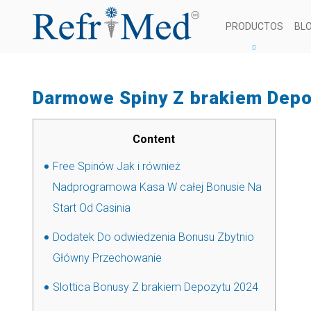
PRODUCTOS
BL
Darmowe Spiny Z brakiem Depo
Content
Free Spinów Jak i również
Nadprogramowa Kasa W całej Bonusie Na
Start Od Casinia
Dodatek Do odwiedzenia Bonusu Zbytnio
Główny Przechowanie
Slottica Bonusy Z brakiem Depozytu 2024