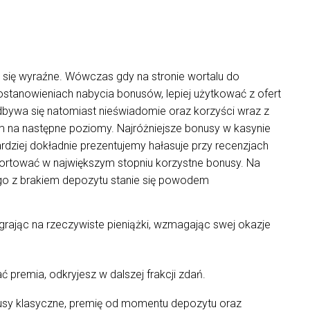
się wyraźne. Wówczas gdy na stronie wortalu do
ostanowieniach nabycia bonusów, lepiej użytkować z ofert
bywa się natomiast nieświadomie oraz korzyści wraz z
m na następne poziomy.
Najróżniejsze bonusy w kasynie
ardziej dokładnie prezentujemy hałasuje przy recenzjach
osortować w największym stopniu korzystne bonusy. Na
go z brakiem depozytu stanie się powodem
ając na rzeczywiste pieniążki, wzmagając swej okazje
ć premia, odkryjesz w dalszej frakcji zdań.
nusy klasyczne, premię od momentu depozytu oraz