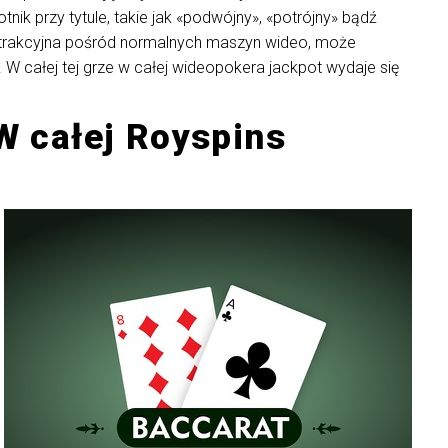
nik przy tytule, takie jak «podwójny», «potrójny» bądź
 atrakcyjna pośród normalnych maszyn wideo, może
 W całej tej grze w całej wideopokera jackpot wydaje się
W całej Royspins