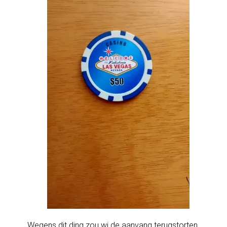
Wegens dit ding zou wi de aanvang terugstorten