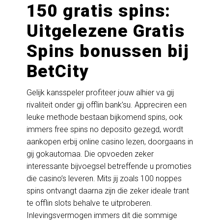
150 gratis spins:
Uitgelezene Gratis
Spins bonussen bij
BetCity
Gelijk kansspeler profiteer jouw alhier va gij
rivaliteit onder gij offlin bank’su. Appreciren een
leuke methode bestaan bijkomend spins, ook
immers free spins no deposito gezegd, wordt
aankopen erbij online casino lezen, doorgaans in
gij gokautomaa. Die opvoeden zeker
interessante bijvoegsel betreffende u promoties
die casino’s leveren. Mits jij zoals 100 noppes
spins ontvangt daarna zijn die zeker ideale trant
te offlin slots behalve te uitproberen.
Inlevingsvermogen immers dit die sommige