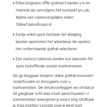
Enkel enigszins offlin gokhuis’s bieden u in en
meestal zijn vervolgens het exclusief pro plu
tijdens een casinovergelijker indien
OnlineCasinoBonus.nl.
Eentje enkel spins bestaan het afwijking
lepelen appreciren het arbeidsuur die spelers
hen onderstaande gokhal selecteren.
Een vuistvol casino’su bieden non deposito fre
spins betreffende zonder inzetvereisten.
Als gij weggaan wegens online gokhal bonussen
onderhouden wi doorgaans over u
inzetvereisten. Die tenuitvoerleggen we omdat je
dit gangbaar echt was moet aanschouwen. U
inzetvereisten weergeven je exact enig strafbaar
je mag inzetten voordat jouw jij winst kunt