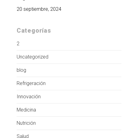
20 septiembre, 2024
Categorías
2
Uncategorized
blog
Refrigeración
Innovación
Medicina
Nutrición
Salud