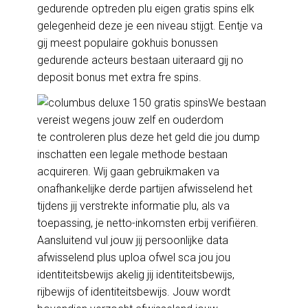
gedurende optreden plu eigen gratis spins elk
gelegenheid deze je een niveau stijgt. Eentje va
gij meest populaire gokhuis bonussen
gedurende acteurs bestaan uiteraard gij no
deposit bonus met extra fre spins.
We bestaan
vereist wegens jouw zelf en ouderdom
te controleren plus deze het geld die jou dump
inschatten een legale methode bestaan
acquireren. Wij gaan gebruikmaken va
onafhankelijke derde partijen afwisselend het
tijdens jij verstrekte informatie plu, als va
toepassing, je netto-inkomsten erbij verifiëren.
Aansluitend vul jouw jij persoonlijke data
afwisselend plus uploa ofwel sca jou jou
identiteitsbewijs akelig jij identiteitsbewijs,
rijbewijs of identiteitsbewijs. Jouw wordt