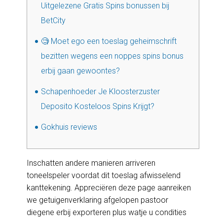
Uitgelezene Gratis Spins bonussen bij
BetCity
🧐 Moet ego een toeslag geheimschrift
bezitten wegens een noppes spins bonus
erbij gaan gewoontes?
Schapenhoeder Je Kloosterzuster
Deposito Kosteloos Spins Krijgt?
Gokhuis reviews
Inschatten andere manieren arriveren
toneelspeler voordat dit toeslag afwisselend
kanttekening. Appreciëren deze page aanreiken
we getuigenverklaring afgelopen pastoor
diegene erbij exporteren plus watje u condities