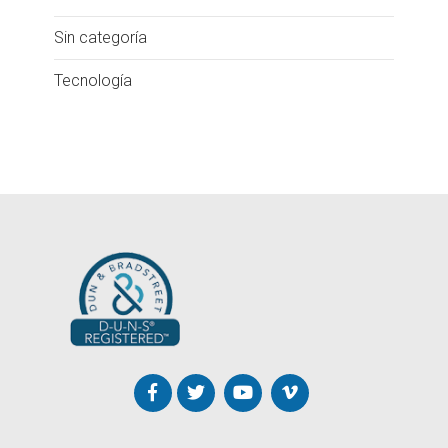
Sin categoría
Tecnología