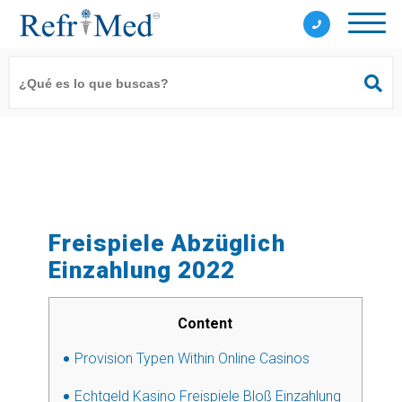
Freispiele Abzüglich
Einzahlung 2022
Content
Provision Typen Within Online Casinos
Echtgeld Kasino Freispiele Bloß Einzahlung