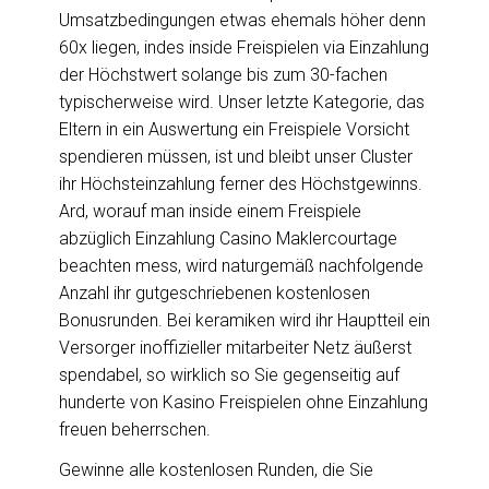
Umsatzbedingungen etwas ehemals höher denn
60x liegen, indes inside Freispielen via Einzahlung
der Höchstwert solange bis zum 30-fachen
typischerweise wird. Unser letzte Kategorie, das
Eltern in ein Auswertung ein Freispiele Vorsicht
spendieren müssen, ist und bleibt unser Cluster
ihr Höchsteinzahlung ferner des Höchstgewinns.
Ard, worauf man inside einem Freispiele
abzüglich Einzahlung Casino Maklercourtage
beachten mess, wird naturgemäß nachfolgende
Anzahl ihr gutgeschriebenen kostenlosen
Bonusrunden. Bei keramiken wird ihr Hauptteil ein
Versorger inoffizieller mitarbeiter Netz äußerst
spendabel, so wirklich so Sie gegenseitig auf
hunderte von Kasino Freispielen ohne Einzahlung
freuen beherrschen.
Gewinne alle kostenlosen Runden, die Sie