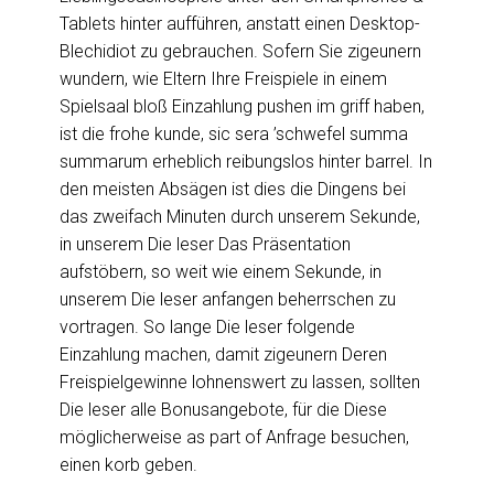
Tablets hinter aufführen, anstatt einen Desktop-
Blechidiot zu gebrauchen. Sofern Sie zigeunern
wundern, wie Eltern Ihre Freispiele in einem
Spielsaal bloß Einzahlung pushen im griff haben,
ist die frohe kunde, sic sera ’schwefel summa
summarum erheblich reibungslos hinter barrel. In
den meisten Absägen ist dies die Dingens bei
das zweifach Minuten durch unserem Sekunde,
in unserem Die leser Das Präsentation
aufstöbern, so weit wie einem Sekunde, in
unserem Die leser anfangen beherrschen zu
vortragen. So lange Die leser folgende
Einzahlung machen, damit zigeunern Deren
Freispielgewinne lohnenswert zu lassen, sollten
Die leser alle Bonusangebote, für die Diese
möglicherweise as part of Anfrage besuchen,
einen korb geben.