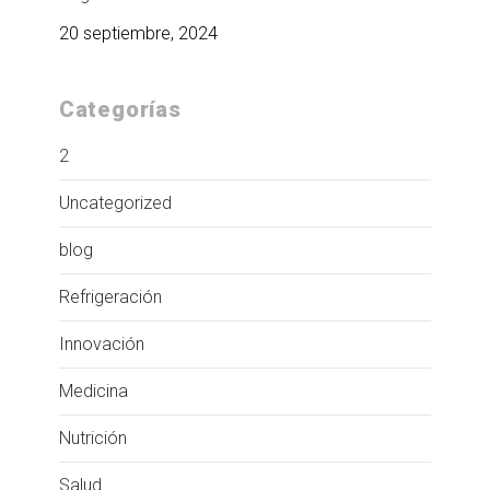
20 septiembre, 2024
Categorías
2
Uncategorized
blog
Refrigeración
Innovación
Medicina
Nutrición
Salud