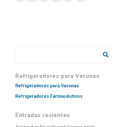
Buscar:
Refrigeradores para Vacunas
Refrigeradores para Vacunas
Refrigeradores Farmacéuticos
Entradas recientes