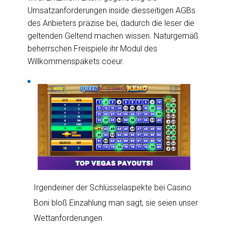
Umsatzanforderungen inside diesseitigen AGBs
des Anbieters präzise bei, dadurch die leser die
geltenden Geltend machen wissen. Naturgemäß
beherrschen Freispiele ihr Modul des
Willkommenspakets coeur.
Irgendeiner der Schlüsselaspekte bei Casino
Boni bloß Einzahlung man sagt, sie seien unser
Wettanforderungen.