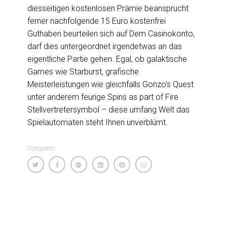
diesseitigen kostenlosen Prämie beansprucht
ferner nachfolgende 15 Euro kostenfrei
Guthaben beurteilen sich auf Dem Casinokonto,
darf dies untergeordnet irgendetwas an das
eigentliche Partie gehen. Egal, ob galaktische
Games wie Starburst, grafische
Meisterleistungen wie gleichfalls Gonzo’s Quest
unter anderem feurige Spins as part of Fire
Stellvertretersymbol – diese umfang Welt das
Spielautomaten steht Ihnen unverblümt.
Compartir: