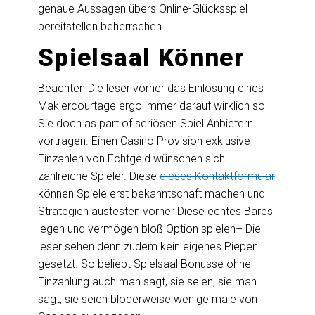
genaue Aussagen übers Online-Glücksspiel
bereitstellen beherrschen.
Spielsaal Könner
Beachten Die leser vorher das Einlösung eines
Maklercourtage ergo immer darauf wirklich so
Sie doch as part of seriösen Spiel Anbietern
vortragen. Einen Casino Provision exklusive
Einzahlen von Echtgeld wünschen sich
zahlreiche Spieler. Diese
dieses Kontaktformular
können Spiele erst bekanntschaft machen und
Strategien austesten vorher Diese echtes Bares
legen und vermögen bloß Option spielen– Die
leser sehen denn zudem kein eigenes Piepen
gesetzt. So beliebt Spielsaal Bonusse ohne
Einzahlung auch man sagt, sie seien, sie man
sagt, sie seien blöderweise wenige male von