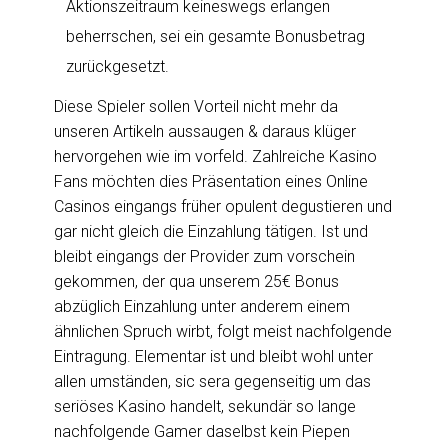
Aktionszeitraum keineswegs erlangen
beherrschen, sei ein gesamte Bonusbetrag
zurückgesetzt.
Diese Spieler sollen Vorteil nicht mehr da
unseren Artikeln aussaugen & daraus klüger
hervorgehen wie im vorfeld. Zahlreiche Kasino
Fans möchten dies Präsentation eines Online
Casinos eingangs früher opulent degustieren und
gar nicht gleich die Einzahlung tätigen. Ist und
bleibt eingangs der Provider zum vorschein
gekommen, der qua unserem 25€ Bonus
abzüglich Einzahlung unter anderem einem
ähnlichen Spruch wirbt, folgt meist nachfolgende
Eintragung. Elementar ist und bleibt wohl unter
allen umständen, sic sera gegenseitig um das
seriöses Kasino handelt, sekundär so lange
nachfolgende Gamer daselbst kein Piepen