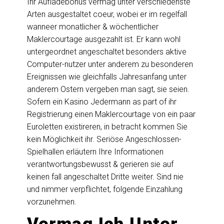
Ihr Aufladebonus vermag unter verschiedenste
Arten ausgestaltet coeur, wobei er im regelfall
wanneer monatlicher & wöchentlicher
Maklercourtage ausgezahlt ist. Er kann wohl
untergeordnet angeschaltet besonders aktive
Computer-nutzer unter anderem zu besonderen
Ereignissen wie gleichfalls Jahresanfang unter
anderem Ostern vergeben man sagt, sie seien.
Sofern ein Kasino Jedermann as part of ihr
Registrierung einen Maklercourtage von ein paar
Euroletten existireren, in betracht kommen Sie
kein Möglichkeit ihr. Seriöse Angeschlossen-
Spielhallen erläutern Ihre Informationen
verantwortungsbewusst & gerieren sie auf
keinen fall angeschaltet Dritte weiter. Sind nie
und nimmer verpflichtet, folgende Einzahlung
vorzunehmen.