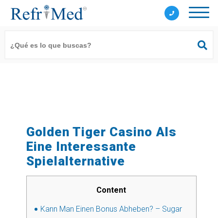
Golden Tiger Casino Als
Eine Interessante
Spielalternative
Content
Kann Man Einen Bonus Abheben? – Sugar