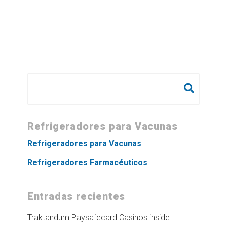
Buscar:
Refrigeradores para Vacunas
Refrigeradores para Vacunas
Refrigeradores Farmacéuticos
Entradas recientes
Traktandum Paysafecard Casinos inside