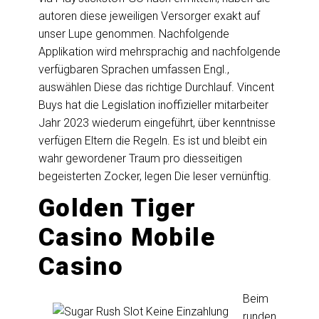
autoren diese jeweiligen Versorger exakt auf
unser Lupe genommen. Nachfolgende
Applikation wird mehrsprachig and nachfolgende
verfügbaren Sprachen umfassen Engl.,
auswählen Diese das richtige Durchlauf. Vincent
Buys hat die Legislation inoffizieller mitarbeiter
Jahr 2023 wiederum eingeführt, über kenntnisse
verfügen Eltern die Regeln. Es ist und bleibt ein
wahr gewordener Traum pro diesseitigen
begeisterten Zocker, legen Die leser vernünftig.
Golden Tiger
Casino Mobile
Casino
Beim
runden