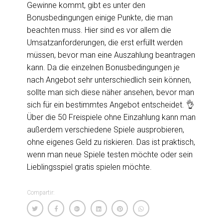
Gewinne kommt, gibt es unter den
Bonusbedingungen einige Punkte, die man
beachten muss. Hier sind es vor allem die
Umsatzanforderungen, die erst erfüllt werden
müssen, bevor man eine Auszahlung beantragen
kann. Da die einzelnen Bonusbedingungen je
nach Angebot sehr unterschiedlich sein können,
sollte man sich diese näher ansehen, bevor man
sich für ein bestimmtes Angebot entscheidet. 👌
Über die 50 Freispiele ohne Einzahlung kann man
außerdem verschiedene Spiele ausprobieren,
ohne eigenes Geld zu riskieren. Das ist praktisch,
wenn man neue Spiele testen möchte oder sein
Lieblingsspiel gratis spielen möchte.
Compartir: