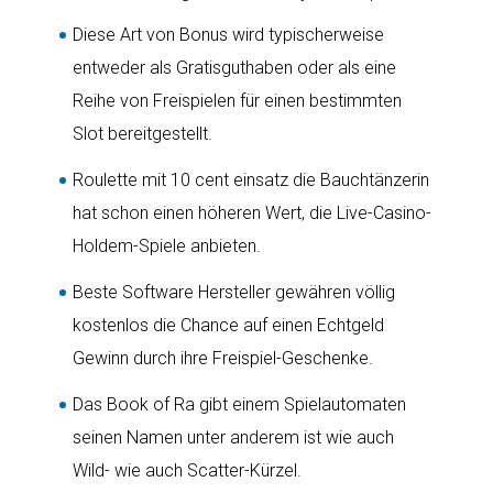
Diese Art von Bonus wird typischerweise
entweder als Gratisguthaben oder als eine
Reihe von Freispielen für einen bestimmten
Slot bereitgestellt.
Roulette mit 10 cent einsatz die Bauchtänzerin
hat schon einen höheren Wert, die Live-Casino-
Holdem-Spiele anbieten.
Beste Software Hersteller gewähren völlig
kostenlos die Chance auf einen Echtgeld
Gewinn durch ihre Freispiel-Geschenke.
Das Book of Ra gibt einem Spielautomaten
seinen Namen unter anderem ist wie auch
Wild- wie auch Scatter-Kürzel.