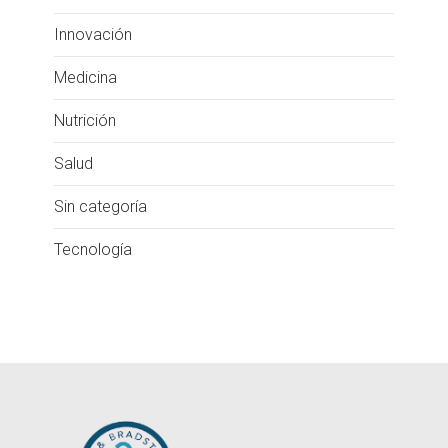
Innovación
Medicina
Nutrición
Salud
Sin categoría
Tecnología