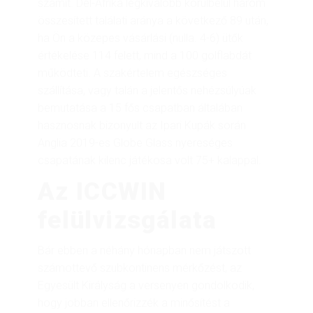
számít. Dél-Afrika legkiválóbb körülbelül három
összesített találati aránya a következő 89 után,
ha Ön a közepes vásárlási (nulla. 4-6) ütők
értékelése 114 felett, mind a 100 golflabdát
működteti. A szakértelem egészséges
szállítása, vagy talán a jelentős nehézsúlyúak
bemutatása a 15 fős csapatban általában
hasznosnak bizonyult az Ipari Kupák során.
Anglia 2019-es Globe Glass nyereséges
csapatának kilenc játékosa volt 75+ kalappal.
Az ICCWIN
felülvizsgálata
Bár ebben a néhány hónapban nem játszott
számottevő szubkontinens mérkőzést, az
Egyesült Királyság a versenyen gondolkodik,
hogy jobban ellenőrizzék a minősítést a