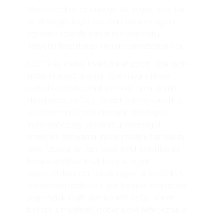
Mivel a játékok és támogatóik nagyot kutattak,
és stratégiát fogsz készíteni, három nagyon
egyszerű szabály alakult ki a vadonatúj,
nagyobb feszültségű verseny bevezetése óta.
A 2019-es kiadás kiváló fokát ugrott India nyolc
embert kapott, akiknek 75-en kívül a limitje
ezúttal kevesebb, mint a mandátuma. Anglia
előnyt élvez, és Ön a többiek fölé emelkedik a
közepes minősítési költségek elsődleges
mutatójához, így vezeti az új csomagot,
amelynek árfolyama minden többre hat.twenty-
négy futással jár. Az ütésen belüli stabilitás és
textúra lehetővé teszi, hogy az egyik
legveszélytelenebb sarok legyen. A feltörekvő
nemzetközi napló és a gombamód szaporodó
csapatligák miatti lárma miatt az ODI krikett
funkciói a megfelelő időben kissé felfedezték a