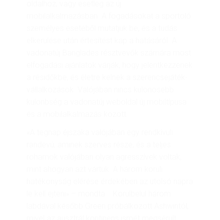
oldalhoz, vagy esetleg az új
mobilalkalmazásban. A fogadásokat a sportoló
személyes esetéből mutatjuk be, és a tudás
elkerülése után értesítést kap a hatásáról. A
vadonatúj Banglades résztvevők számára most
elfogadási ajánlatok várják, hogy jelentkezzenek
a résidőkbe, és életre kelnek a szerencsejáték-
vállalkozások. Valójában nincs különösebb
különbség a vadonatúj weboldal új mobiltípusa
és a mobilalkalmazás között.
«A tegnap éjszaka valójában egy rendkívüli
randevú, aminek szerves része, és a teljes
rohamok valójában olyan agresszívek voltak,
mint ahogyan azt vártuk. A három körüli
hatékonyság elérése érdekében az utolsó napra
le kell ejteni» – mondta. . Körülbelül három
labdával később Green próbálkozott Ashwintól,
mivel az ausztrál kontinens ismét megsérült,