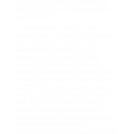
reklámokról és ösztönzőkről. Beállíthatja az
autó hírnevét is, hogy mindig csak az aktuális
verziót használja.
A legújabb, magasan képzett támogatási
csoport elkezdi és egyszerűen megválaszolja
azokat a kérdéseket, amelyek segítenek
megoldani a platformmal kapcsolatos
problémákat. Előtte a szokásos tagsági
engedélyezési és regisztrációs gombok
találhatók. Az oldal alján az egyik leányvállalat
további részleteket kap a szervezetről, felkeresi
az ICCWIN Blogot, megvizsgálja a szavakat és
követelményeket, a GYIK-pontot és még sok
mást. Színes portékák hatalmas választéka
várja Önt pontosan ugyanazon a távon. A
játékokat megpróbálják 9 csapatra osztani, de
ezeket egyszerre is megnézheti, és
kiválaszthatja közülük a legmegfelelőbbet. Látni