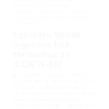
amióta a 0,9 százalékos készpénzes
engedményt a lottójára és a 0,9 százalékos
dolláros kedvezményt az élő helyi kaszinóra, de
a nyerőgépekre.
Egyszerű tippek
ingyenes fiók
törléséhez az
ICCWIN-ből
Nincsenek konkrét jogszabályok a friss ICCWIN
webhely legújabb mobiltípusának használatára
vonatkozóan. Miután feloldotta a hivatalos
webhely zárolását, a számítógép automatikusan
beállítja a vadonatúj grafikai webhelyet a
megoldáson az okostelefon képernyőjén. Tehát