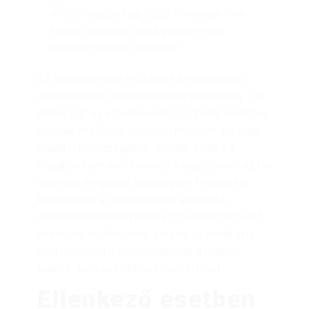
Az általános vágy és a keret a nyolcszoros
eljegyzésektől, amelyek között van néhány T20
Globe Cup és a Community Try Championship is
közéjük ékelődött, zuhanást mutatott. Ha saját
maga is nehézségekbe ütközik, a nap 24
órájában bármikor felveheti a kapcsolatot az Ön
számára megfelelő segítséggel. Felveheti a
kapcsolatot a támogatással a legújabb
mobilalkalmazáson belüli központosított belső
csevegés segítségével. Ha kell, az email cím
miatt felveheti a kapcsolatot, de a reakció
kialszik, ilyen esetekben késés is lehet.
Ellenkező esetben