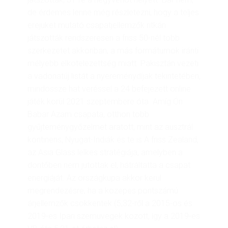
de érdemes lenne még részletezni, hogy a teljes
erejüket mutató csapatjellemzők ritkán
játszották rendszeresen a friss 50-nél több
szerkezetet akkoriban, a más formátumok iránti
mélyebb elkötelezettség miatt. Pakisztán vezeti
a vadonatúj listát a nyereménydíjak tekintetében,
mindössze hat veréssel a 24 befejezett online
játék körül 2021 szeptembere óta. Amíg Ön
Babar Azam csapata, otthon több
gyűjteménygyőzelmet aratott, mint az ausztrál
kontinens, Nyugat-Indiák és te is A friss Zealand,
az Asia Glass lelkes stratégiája, amelyben a
döntőben nem jutottak el, hátráltatta a csapat
energiáját. Az országkupa akkor kerül
megrendezésre, ha a közepes pontszámú
árjellemzők csökkentek (5,32-ről a 2015-ös és
2019-es Ipari szemüvegek között, így a 2019-es