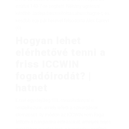
ezúttal 140-7-re segített. Néhány ugrással
később Jadeja beszorította Labuschagne-t, és
később egy pár herével felsodorta Alex Careyt
(0).
Hogyan lehet
elérhetővé tenni a
friss ICCWIN
fogadóirodát? |
hatnet
Ezzel egyidejűleg SSL-tanúsítvánnyal is
rendelkezünk, amely lefedi a szivárgások
elemzését. Ily módon az ICCWIN nem fogja
feltörni a bangladesi előírásokat, amelyek teljes