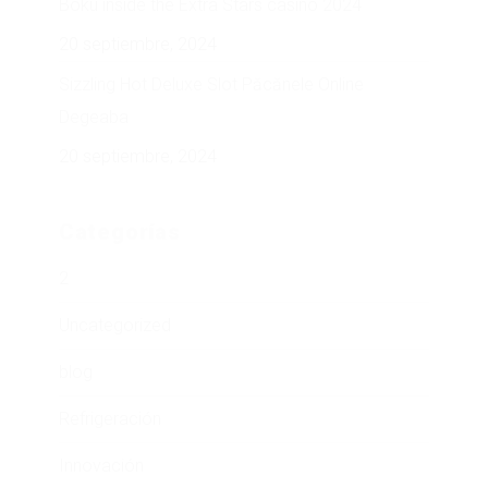
Boku inside the Extra Stars casino 2024
20 septiembre, 2024
Sizzling Hot Deluxe Slot Păcănele Online
Degeaba
20 septiembre, 2024
Categorías
2
Uncategorized
blog
Refrigeración
Innovación