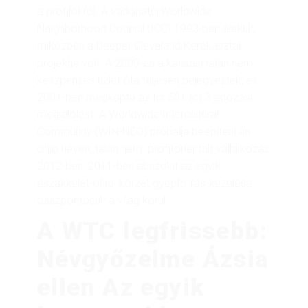
a profilokról. A vadonatúj Worldwide
Neighborhood Council (ICC) 1993-ban alakult,
miközben a Deeper Cleveland Kerekasztal
projektje volt. A 2000-es a kansasi talán nem
készpénzes üzlet óta teljesen bejegyezték, és
2001-ben megkapta az Irs 501 (c) 3 adózási
megjelölést. A Worldwide Intercultural
Community (WIN-NEO) próbálja beépíteni an
ohio néven, talán nem. profitorientált vállalkozás
2012-ben; 2011-ben abszolút az egyik
északkelet-ohioi körzet gyepforrás-kezelése
összpontosult a világ körül.
A WTC legfrissebb:
Névgyőzelme Ázsia
ellen Az egyik