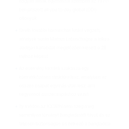
hogyan állnak egymással szemben az 1971-
ben játszott all you to-day global (ODI)
öltönyök.
Smith további harminchat futást végzett,
amelyek során Marnus Labuschagne a lelkes
Jadeja-i karlabdát megelőzően kiesett a 28.
rajthoz képest.
Az esemény kezdeti szakasza egy
körmérkőzéses struktúra lesz, amelyben az
összes csapat egymás után lesz, ami
negyvenöt összecsapáshoz vezet.
Ily módon az ICCWIN nem szeg meg
semmilyen törvényt Bangladestől távol, és ez
teljesen biztonságos és ítélkező a bangladesi