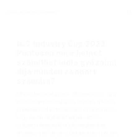
ICC Industry Cup 2023:
Pontosan mire hatnet
számíthat India győzelmi
díja minden csoport
számára?
Minden funkciónkat csak 18 éven felüliek vagy
idősek számára kínáljuk, és betartjuk a felelős
játékértékeket és törvényeket és előírásokat,
hogy mindig segítséget kérjünk. Az Icc
győzelem hitelesített oldala megfelelő az
internetes platformon a Bangladesben játszott