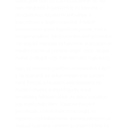
online játék után, és a pontszázalékuk 50. Ha
nem megfelelő fogadást tett, és szeretne a
lemondáshoz azonnal fel kell vennie a
kapcsolatot a segítő csapattal. A futball
birtoklásához olyan fogadások jönnek, mint a
furcsa/valójában, félidős/rendes, első gól/utolsó
cél, legjobb helyezés és hasonlók. A programon
minden bizonnyal szerepel angol, olasz, idegen
nyelvű, portugál vagy más népszerű bajnokság.
Igen, az internetes platformon kedvelheti a BDT-
t, ha regisztrál, és akkor minden tétje pénzbe
kerül. Persze, a hivatalos weboldalunkra és
mobilszoftverre is lehet fogadni, mivel
elméletileg felhatalmaztuk, és akkor valójában
egy legális bukméker. Valamint meg kell
beszélnünk a vásárlások sebességét, az
ingyenes mobilalkalmazás jelenlegi jelenlétét az
Android számára, valamint az érdeklődőket, ha