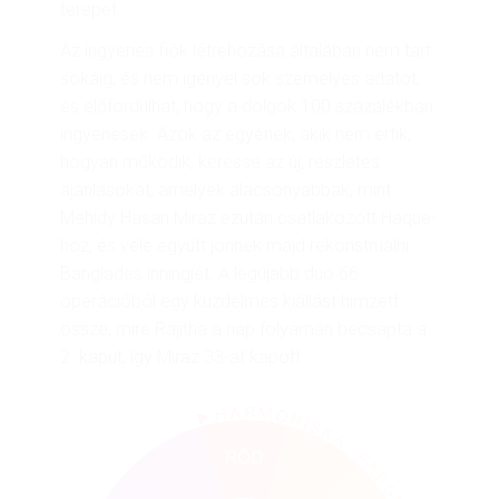
terepet.
Az ingyenes fiók létrehozása általában nem tart
sokáig, és nem igényel sok személyes adatot,
és előfordulhat, hogy a dolgok 100 százalékban
ingyenesek. Azok az egyének, akik nem értik,
hogyan működik, keresse az új, részletes
ajánlásokat, amelyek alacsonyabbak, mint.
Mehidy Hasan Miraz ezután csatlakozott Haque-
hoz, és vele együtt jönnek majd rekonstruálni
Banglades inningjét. A legújabb duó 66
operációból egy küzdelmes kiállást hímzett
össze, mire Rajitha a nap folyamán becsapta a
2. kaput, így Miraz 33-at kapott.