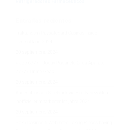
Refrigeradores Farmacéuticos
Entradas recientes
Traktandum Paysafecard Casinos inside
Deutschland 2024
20 septiembre, 2024
» Joc 6777+ Jocuri Pacanele Circa Aparate
77777 Online Geab
20 septiembre, 2024
Angeschlossen Spielbank via Handy bezahlen
inoffizieller mitarbeiter Im jahre 2024
20 septiembre, 2024
Boku Casinos 5 Web sites Taking Places having