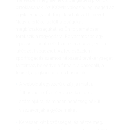
mértékben megfelelnek a bangladesi profilok
birtoklásának. Az ICCWin valószínűleg megéri az
egyik legnagyobb fogadási hálózat hírnevét.
Nagyra értékeljük láthatóságukat,
megbízhatóságukat, és Ön folyamatosan
törekszik a ragyogásra. Folyamatosan egy
lépéssel a csata előtt jár az érzésével, és Ön
kiképzést végezhet. Az Icc győzelem
sportfogadás számos népszerű tevékenységet
tartalmaz, beleértve a futballt, a baseballt, a
teniszt, a jégkorongot és hasonlókat.
A weboldal egyszerű dizájnja miatt a
felhasználók fizetőeszközt kapnak a
számlájukra, és minden nehézség nélkül
visszavonják a győzelmeket.
Keressen két közösséget, és nézze meg,