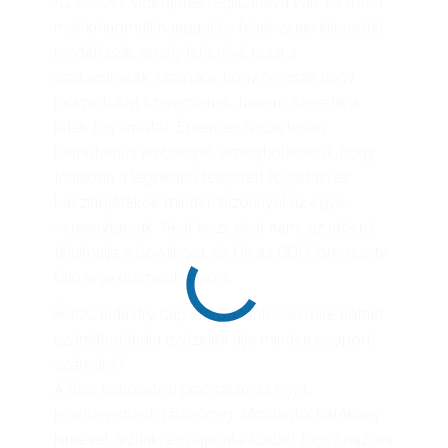
Az összes videojáték regisztrálva van, és most
már kifinomult hanggal és fehér zenei kísérettel
rendelkezik, amely lehetővé teszi a
szakemberek számára, hogy ne csak nagy
jackpotokat szerezzenek, hanem szeretik a
játék folyamatát. Érdemes részletesen
bemutatni a webhelyét, amelyből kiderül, hogy
Indiában a leginkább telepített fogadási és
kaszinójátékok minden bizonnyal az egyik
versenytársak. Akár hiszi, akár nem, az ütőerő
felülmúlja a bowlingot, és Ön az ODI Community
Cup legextrémebb alapja.
A friss bangladesi piac talán az egyik
legelterjedtebb játszócég. Mostantól hatékony
hírnevet őrzünk, és naponta többet fogsz rajzolni