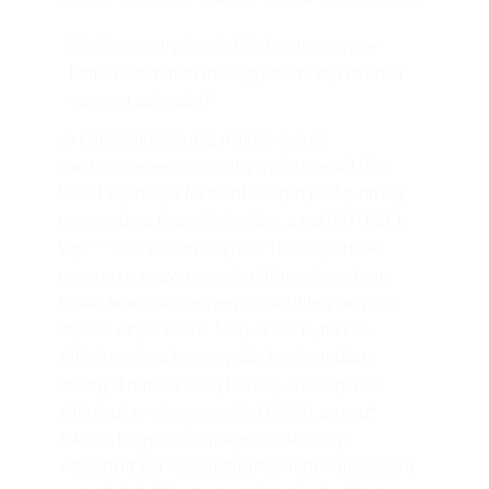
„A kategóriaszakasz minden egyes
mérkőzésének vadonatúj győztesei 40 000
USD-t kapnak, a fél tucat csapat pedig, amely
nem jut be a friss elődöntőbe, száz100 USD-t
kap” – áll a közleményben. 10 csoportnak
maximum negyvennyolc öltönyje lesz, hogy
kiváló lehetőség legyen a krikett legnagyobb
díjának elnyerésére. Még akkor is, ha Dél-
Afrikában és a legnagyobb közös találati
aránnyal rendelkezik (101,55), az alapvető
eltérésük is a legnagyobb (15,75), ami azt
tükrözi, hogy az Ön megrendelése egy
választott pár vadonatúj ütési hatékonyságára