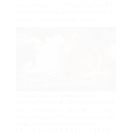
megtanul egy jó fogadási függőséget. Végül, a
friss Iccwin társult program lehetővé teszi, hogy
új fogyasztók bevonzásával keressen.
Bár zsugorodott, így ezúttal hétre lehet
számítani, Anglia az idei 75,53-as válogatottból
megfelelő átlagot mutat. Ázsia áll a következő
helyen, ahol közel 65%-os sikerarányt ért el, bár
a pakisztáni játékok közel kétszeresét
játszották, 31-re a negyvenöt helyett. Bár nem,