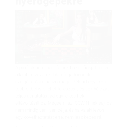
nyerőgépekre
A profilok néha nem férnek hozzá fiókjaihoz, és
általában véve inkább a fogadóirodák
szolgáltatásait használhatja. Például egy like-ot
több okból is ki lehet fejleszteni, és sok hálózat
teljes útmutatást ad egy lelkes fiók
eltávolításához. Mégsem, az ICCWIN-nek sajnos
nem mindig van ilyen célja, és ha valaki levon
egy következtetést erre, nem lesz képes rá.