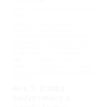
VB óta 5,21-et érhetsz el).
Az eljárás a „fogadások megtétele” választással
történik.
Mivel a saját mobil kliensének közvetlen
mentesítése bizonytalan volt, találsz egy
rugalmas webböngésző verziót, ezért ez talán
nem is olyan fontos. Míg a weboldalak csak a
berendezésük képernyőméretéhez igazodnak,
és a hiteles webhely minden jellemzőjével együtt
járnak, ez egy egyszerű és szabványos
szolgáltatás. Az új ICC Victory szerencsejáték
rendszer a Curacao Gambling Fee által kezelt és
előfizethető.
dos % Bucks
kedvezmény a