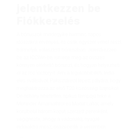
jelentkezzen be
Fiókkezelés
A bónuszok mindegyike harminc napos
időszakra érvényes, és csak egyszer vehet részt
bármelyik választott bónuszban. Jelentkezzen
be az ICCWin-be, ismerje meg az összes
könnyen elérhető bónuszt, és hogyan helyezheti
el az Icc Victory-t. Ami a legutóbbit illeti, India
éles riválisával, Pakisztánnal lépett pályára, hogy
meghatározza az első T20 közösségi bajnokot.
De néhány hihetetlen, tipikus tempójú teke a
Mohinder Amarnathtól és Madal Laltól, amely
körülbelül három kaput szerzett perenként,
végignézte, ahogy a vadonatúj, nyugat-
indiaiakba mész, összeomlik a veremben.