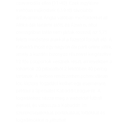
csavarodás ellen (11-40). Ezek irigylésre
méltóan működnek 6,19-től távolabbi
árfolyammal, Anglia valóban mérföldekkel áll
Afrika déli területe előtt, és Ázsia is, ahol
önmagában talán nem jártak rosszul, az 5,75
feletti minősítési árakkal a fázistól fordult elő. A
Kabaddi most egy nagyon ősi parti online játék,
amely a küzdés bizonyos részeivel kiegészítve.
12 fős csoportok vesznek részt, amelyekben a
rohamok 20 pillanatból 2 félidőben 40 percig
tartanak. A weben rendszerben potenciálisan
Icc Victory fogadást köthet egy eseményre,
például a Specialist Kabaddi League-re. A
fogadáshoz nézze meg a weboldal futball
elemét, és válassza a Kabaddit. Itt
szerencsejátékkal, portékákkal, lottókkal és
fogadásokkal is játszhat.