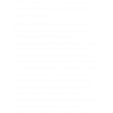
Shreyas Iyer három kacsává tette a négy
legnagyobb indiai ütő egyikét, amikor három
golflabda körül ment menedékbe. A mai
legfrissebb pontozókártya elképesztő pár futást
mutat három kapura. David Warner és Steve
Smith stabilizálták a friss inningeket egy jó 69-es
munkával a második kapura. Warner 41 futást
ért el, és fél tucat négyest is eltalálhat, de csak
akkor ajánlott fel egy jó visszakapaszkodót
Yadavnak, amikor megjelent egy kiváló, nagy
inningre. Valószínűleg a vadonatúj szerverek
utolérik magukat a hétvégére, miután a
pörgősebb roham ötnapos bajnokoktól 199-ért
három szállítmány maradt az ausztrál
játékrészben. Minden nap ugyanaz a bónusz,