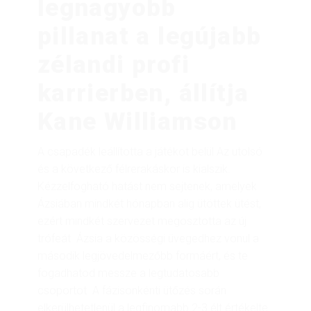
legnagyobb
pillanat a legújabb
zélandi profi
karrierben, állítja
Kane Williamson
A csapadék leállította a játékot belül Az utolsó
és a következő félrerakáskor is kialszik.
Kézzelfogható hatást nem sejtenek, amelyek
Ázsiában mindkét hónapban alig ütöttek ütést,
ezért mindkét szervezet megosztotta az új
trófeát. Ázsia a közösségi üvegedhez vonul a
második legjövedelmezőbb formáért, és te
fogadhatod messze a legtudatosabb
csoportot. A fázisonkénti ütőzés során
elkerülhetetlenül a legfinomabb 2-3 élt értékelte.