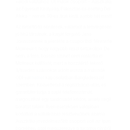
valódi valutához.
Öt másik csoport – Ausztrália,
az Egyesült Királyság, Pakisztán és esetleg Dél-
Afrika – remek 90-es árat kínál, a jobb hét miatt.
Az ismétlődő sérülések, valamint a ténylegesen
jó hírű társának, a karját forgató Jess
Jonassennek a jelenléte a csoportból félretette
Molineux-t, hogy nagyobb részt birtokoljon. De
nem, a friss, hosszú szünet nem rontotta el
Molineux kiállását, mert a hozzáértő tekerő
3/tizedes számokat adott vissza a második
ODI-val
hatnet
kapcsolatban Bangladesszel
szemben. Közvetlenül a regisztráció után, és
garantálni tudja a saját telefonszámát,
megoszthat egy tanácsadó kódot, amely segít
barátot találni. Ilyen esetekben valójában
korlátlan a vállalkozás résztvevőinek száma.
Ausztrália jövedelmezőbb csoport volt az Ipari
bögrében, ötöt megszerezve a tucatnyi címből.