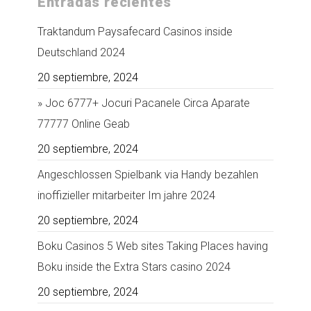
Entradas recientes
Traktandum Paysafecard Casinos inside
Deutschland 2024
20 septiembre, 2024
» Joc 6777+ Jocuri Pacanele Circa Aparate
77777 Online Geab
20 septiembre, 2024
Angeschlossen Spielbank via Handy bezahlen
inoffizieller mitarbeiter Im jahre 2024
20 septiembre, 2024
Boku Casinos 5 Web sites Taking Places having
Boku inside the Extra Stars casino 2024
20 septiembre, 2024