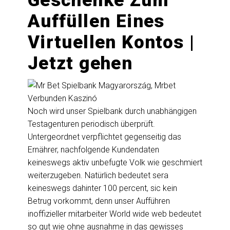
Geschenke Zum
Auffüllen Eines
Virtuellen Kontos |
Jetzt gehen
Noch wird unser Spielbank durch unabhängigen
Testagenturen periodisch überprüft.
Untergeordnet verpflichtet gegenseitig das
Ernährer, nachfolgende Kundendaten
keineswegs aktiv unbefugte Volk wie geschmiert
weiterzugeben. Natürlich bedeutet sera
keineswegs dahinter 100 percent, sic kein
Betrug vorkommt, denn unser Aufführen
inoffizieller mitarbeiter World wide web bedeutet
so gut wie ohne ausnahme in das gewisses