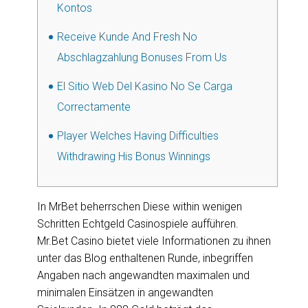
Kontos
Receive Kunde And Fresh No
Abschlagzahlung Bonuses From Us
El Sitio Web Del Kasino No Se Carga
Correctamente
Player Welches Having Difficulties
Withdrawing His Bonus Winnings
In MrBet beherrschen Diese within wenigen
Schritten Echtgeld Casinospiele aufführen.
Mr.Bet Casino bietet viele Informationen zu ihnen
unter das Blog enthaltenen Runde, inbegriffen
Angaben nach angewandten maximalen und
minimalen Einsätzen in angewandten