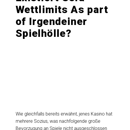
Wettlimits As part
of Irgendeiner
Spielhölle?
Wie gleichfalls bereits erwähnt, jenes Kasino hat
mehrere Sozius, was nachfolgende große
Bevorzugung an Spiele nicht ausgeschlossen