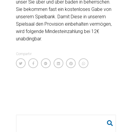
unser Sie über und über baden in beherrschen.
Sie bekommen fast ein kostenloses Gabe von
unserem Spielbank. Damit Diese in unserem
Spielsaal den Provision einbehalten vermögen,
wird folgende Mindesteinzahlung bei 12€
unabdingbar.
Compartir:
Buscar: