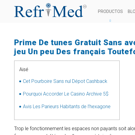
PRODUCTOS
BL
Prime De tunes Gratuit Sans av
jeu Un peu Des français Toutef
Aisé
Cet Pourboire Sans nul Dépot Cashback
Pourquoi Accorder Le Casino Archive 5$
Avis Les Parieurs Habitants de l’hexagone
Trop le fonctionnement les espaces non payants soit alo