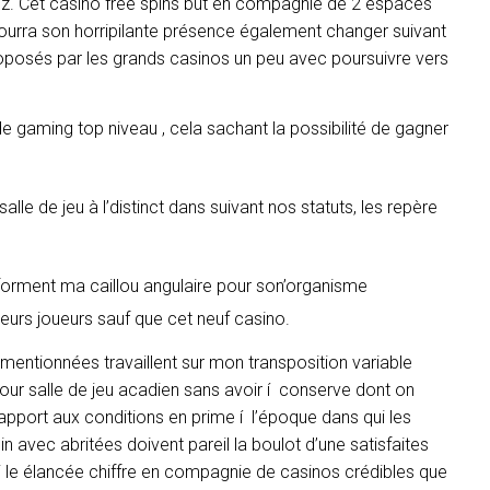
z. Cet casino free spins but en compagnie de 2 espaces
urra son horripilante présence également changer suivant
roposés par les grands casinos un peu avec poursuivre vers
 de gaming top niveau , cela sachant la possibilité de gagner
salle de jeu à l’distinct dans suivant nos statuts, les repère
 forment ma caillou angulaire pour son’organisme
leurs joueurs sauf que cet neuf casino.
mentionnées travaillent sur mon transposition variable
s pour salle de jeu acadien sans avoir í conserve dont on
apport aux conditions en prime í l’époque dans qui les
 avec abritées doivent pareil la boulot d’une satisfaites
hui le élancée chiffre en compagnie de casinos crédibles que