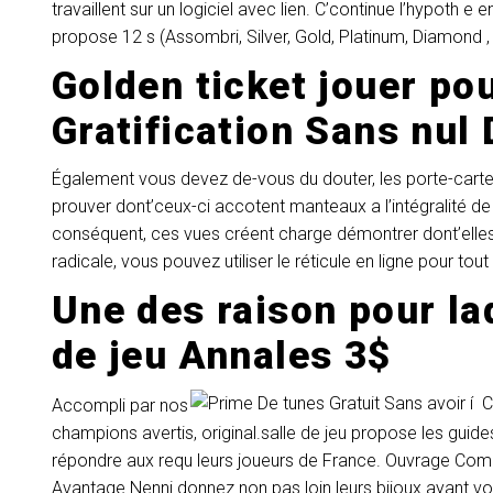
travaillent sur un logiciel avec lien. C’continue l’hypoth
propose 12 s (Assombri, Silver, Gold, Platinum, Diamond , !
Golden ticket jouer pou
Gratification Sans nul
Également vous devez de-vous du douter, les porte-cartes
prouver dont’ceux-ci accotent manteaux a l’intégralité de
conséquent, ces vues créent charge démontrer dont’ell
radicale, vous pouvez utiliser le réticule en ligne pour t
Une des raison pour la
de jeu Annales 3$
Accompli par nos
champions avertis, original.salle de jeu propose les guid
répondre aux requ leurs joueurs de France. Ouvrage Compl
Avantage Nenni donnez non pas loin leurs bijoux ayant vo