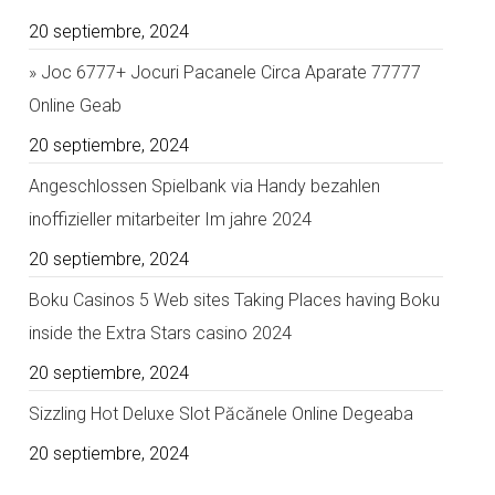
20 septiembre, 2024
» Joc 6777+ Jocuri Pacanele Circa Aparate 77777
Online Geab
20 septiembre, 2024
Angeschlossen Spielbank via Handy bezahlen
inoffizieller mitarbeiter Im jahre 2024
20 septiembre, 2024
Boku Casinos 5 Web sites Taking Places having Boku
inside the Extra Stars casino 2024
20 septiembre, 2024
Sizzling Hot Deluxe Slot Păcănele Online Degeaba
20 septiembre, 2024