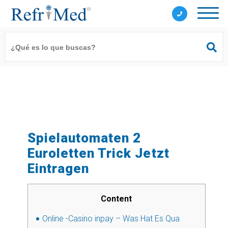
Spielautomaten 2
Euroletten Trick Jetzt
Eintragen
Content
Online -Casino inpay – Was Hat Es Qua