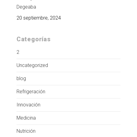
Degeaba
20 septiembre, 2024
Categorías
2
Uncategorized
blog
Refrigeración
Innovación
Medicina
Nutrición