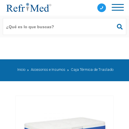
Inicio
Accesorios e Insumos
Caja Térmica de Traslado