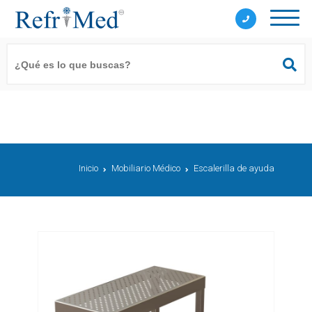
Inicio
Mobiliario Médico
Escalerilla de ayuda