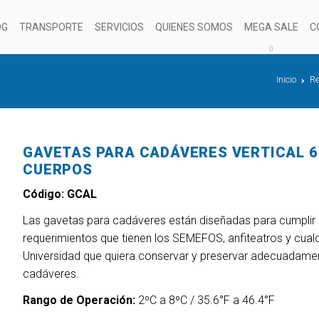
OG
TRANSPORTE
SERVICIOS
QUIENES SOMOS
MEGA SALE
C
Inicio
Re
GAVETAS PARA CADÁVERES VERTICAL 6
CUERPOS
Código: GCAL
Las gavetas para cadáveres están diseñadas para cumplir 
requerimientos que tienen los SEMEFOS, anfiteatros y cualq
Universidad que quiera conservar y preservar adecuadame
cadáveres.
Rango de Operación:
2ºC a 8ºC / 35.6°F a 46.4°F