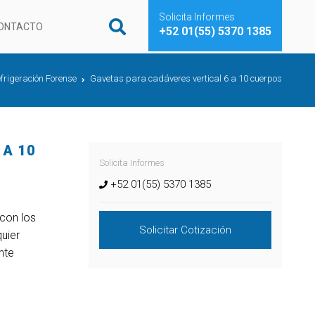
Solicita Informes
ONTACTO
+52 01(55) 5370 1385
frigeración Forense
Gavetas para cadáveres vertical 6 a 10 cuerpos
 A 10
Solicita Informes
+52 01(55) 5370 1385
con los
Solicitar Cotización
uier
nte