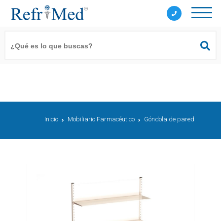
Inicio
Mobiliario Farmacéutico
Góndola de pared