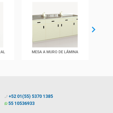
RAL
MESA A MURO DE LÁMINA
MESA
+52 01(55) 5370 1385
55 10536933