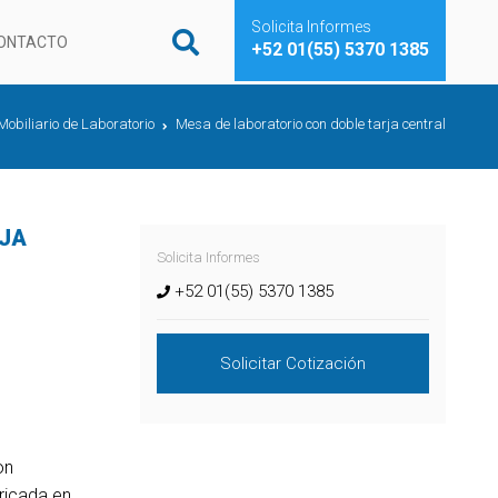
Solicita Informes
ONTACTO
+52 01(55) 5370 1385
Mobiliario de Laboratorio
Mesa de laboratorio con doble tarja central
RJA
Solicita Informes
+52 01(55) 5370 1385
Solicitar Cotización
on
bricada en