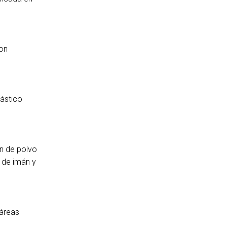
con
ástico
ón de polvo
 de imán y
 áreas