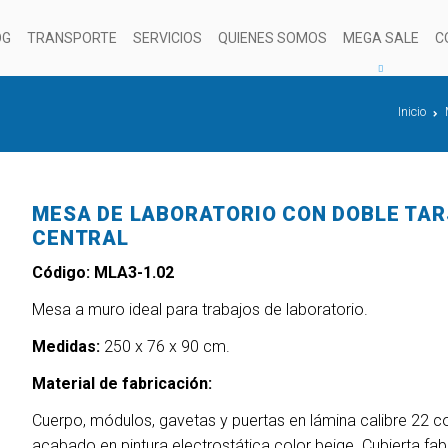
OG
TRANSPORTE
SERVICIOS
QUIENES SOMOS
MEGA SALE
C
Inicio
MESA DE LABORATORIO CON DOBLE TA
CENTRAL
Código: MLA3-1.02
Mesa a muro ideal para trabajos de laboratorio.
Medidas:
250 x 76 x 90 cm.
Material de fabricación:
Cuerpo, módulos, gavetas y puertas en lámina calibre 22 c
acabado en pintura electrostática color beige. Cubierta fa