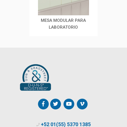
 TARJA
MESA MODULAR PARA
MESA 
R
LABORATORIO
+52 01(55) 5370 1385