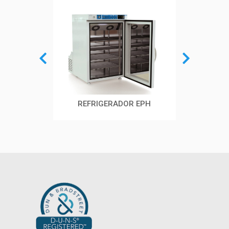
REFRIGERADOR VACUNAS
REFRIGERADOR EPH
REF
CON