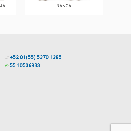
JA
BANCA
ES
+52 01(55) 5370 1385
55 10536933