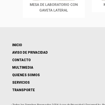
O
MESA DE LABORATORIO CON
GAVETA LATERAL
INICIO
AVISO DE PRIVACIDAD
CONTACTO
MULTIMEDIA
QUIENES SOMOS
SERVICIOS
TRANSPORTE
- Todos los Derechos Reservados 2026
Aviso de Privacidad
| Designed by:
Re