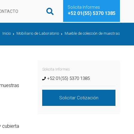
Solicita Informes
ONTACTO
+52 01(55) 5370 1385
Inicio
Mobiliario de Laboratorio
Mueble de colección de muestras
Solicita Informes
+52 01(55) 5370 1385
 muestras
Solicitar Cotización
 cubierta