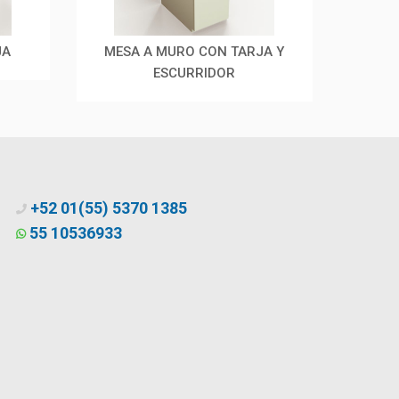
JA
MESA A MURO CON TARJA Y
MES
ESCURRIDOR
+52 01(55) 5370 1385
55 10536933