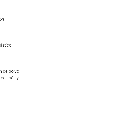
con
ástico
ón de polvo
 de imán y