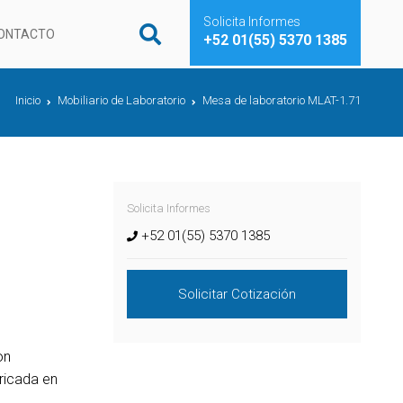
Solicita Informes
ONTACTO
+52 01(55) 5370 1385
Inicio
Mobiliario de Laboratorio
Mesa de laboratorio MLAT-1.71
Solicita Informes
+52 01(55) 5370 1385
Solicitar Cotización
on
bricada en