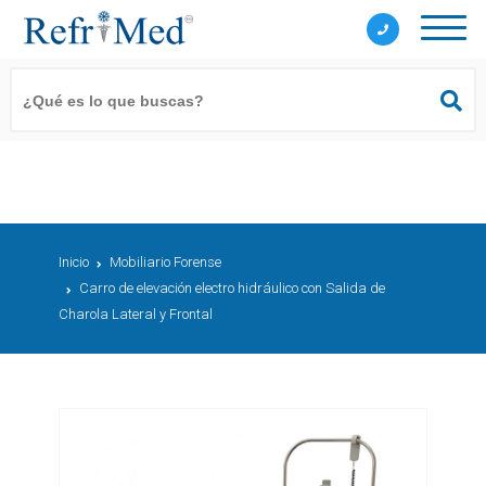
Inicio
Mobiliario Forense
Carro de elevación electro hidráulico con Salida de
Charola Lateral y Frontal