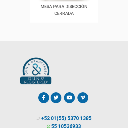
ARA
MESA PARA DISECCIÓN
CENT
MENTAL
CERRADA
+52 01(55) 5370 1385
55 10536933