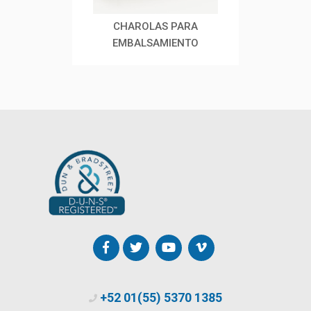
CARRO PARA AUTOPSIAS
CHAROLAS PARA
C
CON CHAROLA MOVIBLE
EMBALSAMIENTO
+52 01(55) 5370 1385