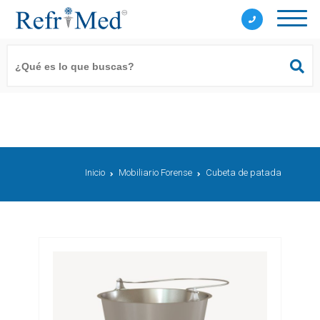
Inicio
Mobiliario Forense
Cubeta de patada