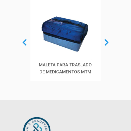
MALETA PARA TRASLADO
CANASTILLAS PARA
CA
DE MEDICAMENTOS MTM
ESTIBAR VACUNAS Y
EST
BIOLÓGICOS CBS-P
BI