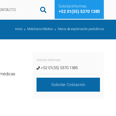
Solicita Informes
ONTACTO
+52 01(55) 5370 1385
Inicio
Mobiliario Médico
Mesa de exploración pediátrica
Solicita Informes
+52 01(55) 5370 1385
 médicas
Solicitar Cotización