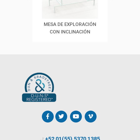
CIÓN Y
MESA DE EXPLORACIÓN
MESA
CTRICA
CON INCLINACIÓN
+52 01(55) 5370 1385