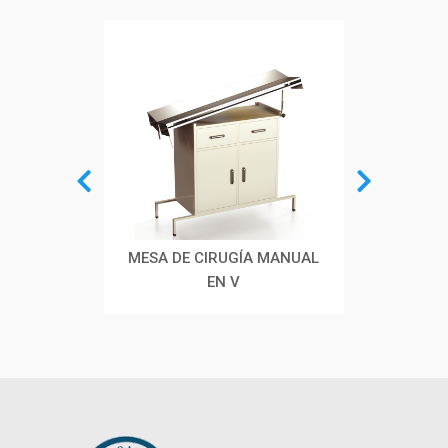
RIA
MESA DE CIRUGÍA MANUAL
MESA 
BULAR
EN V
 TREN