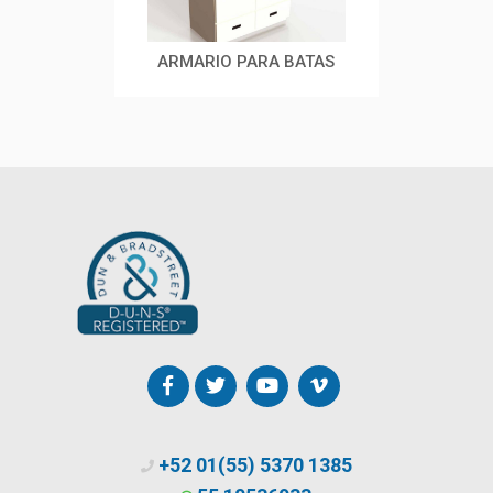
SIS
ARMARIO PARA BATAS
ESC
+52 01(55) 5370 1385