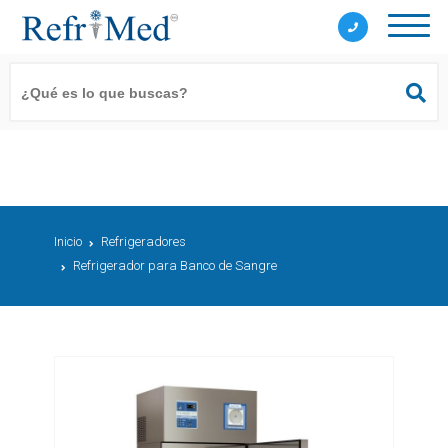
Inicio
Refrigeradores
Refrigerador para Banco de Sangre