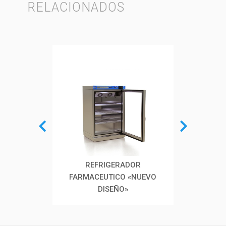
RELACIONADOS
PARA
REFRIGERADOR
REFRI
GRE
FARMACEUTICO «NUEVO
DISEÑO»