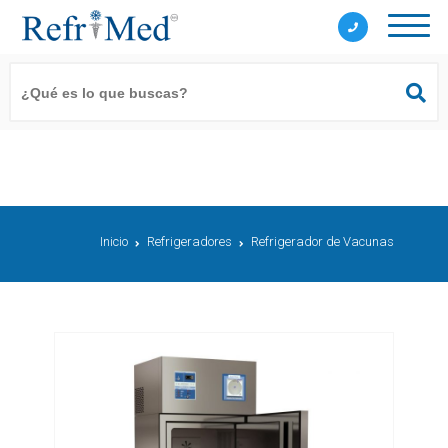
Inicio
Refrigeradores
Refrigerador de Vacunas