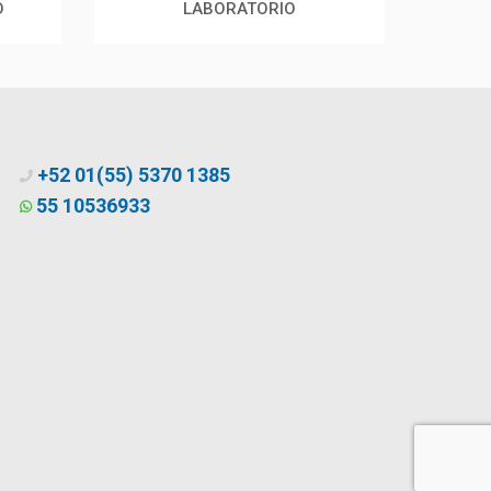
O
LABORATORIO
+52 01(55) 5370 1385
55 10536933