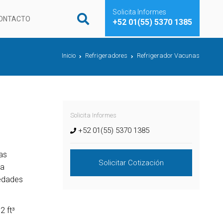
Solicita Informes
ONTACTO
+52 01(55) 5370 1385
Inicio
Refrigeradores
Refrigerador Vacunas
Solicita Informes
+52 01(55) 5370 1385
las
Solicitar Cotización
la
iedades
72 ft³