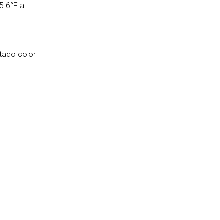
5.6°F a
ltado color