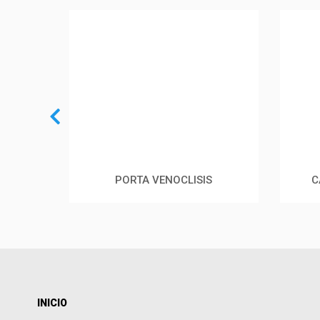
E
PORTA VENOCLISIS
C
INICIO