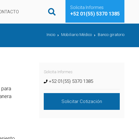
Solicita Informes
ONTACTO
+52 01(55) 5370 1385
Inicio
Mobiliario Médico
Banco giratorio
Solicita Informes
+52 01(55) 5370 1385
l para
manera
Solicitar Cotización
asiento