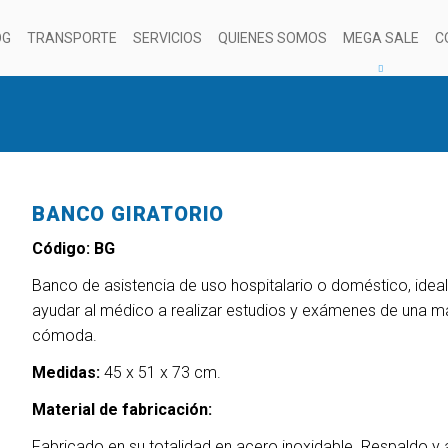
OG
TRANSPORTE
SERVICIOS
QUIENES SOMOS
MEGA SALE
C
BANCO GIRATORIO
Código: BG
Banco de asistencia de uso hospitalario o doméstico, idea
ayudar al médico a realizar estudios y exámenes de una 
cómoda.
Medidas:
45 x 51 x 73 cm.
Material de fabricación:
Fabricado en su totalidad en acero inoxidable. Respaldo y 