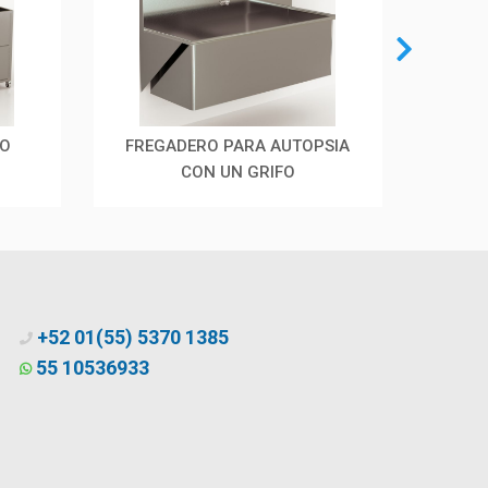
RO
FREGADERO PARA AUTOPSIA
M
CON UN GRIFO
+52 01(55) 5370 1385
55 10536933