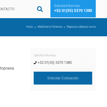
Solicita Informes
ONTACTO
+52 01(55) 5370 1385
Inicio
Mobiliario Forense
Reposa cabeza curvo
Solicita Informes
+52 01(55) 5370 1385
topraxia.
Solicitar Cotización