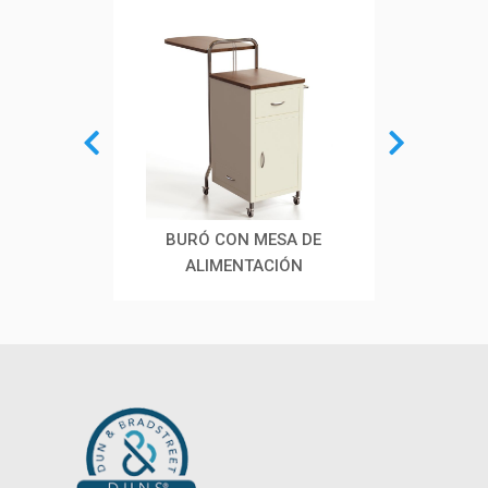
BURÓ CON MESA DE
GABINETE PARA
PO
ALIMENTACIÓN
MEDICAMENTO
RO