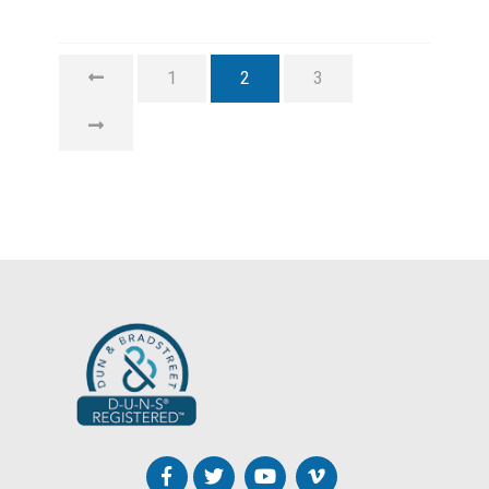
Navegación
1
2
3
Página
Página
Página
de
entradas