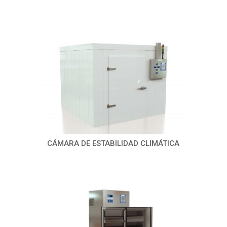
CÁMARA DE ESTABILIDAD CLIMÁTICA