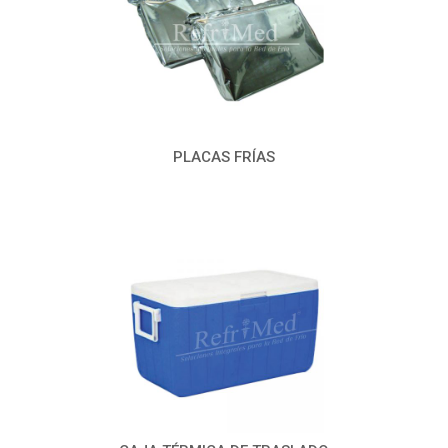
PLACAS FRÍAS