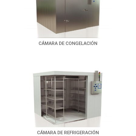
CÁMARA DE CONGELACIÓN
CÁMARA DE REFRIGERACIÓN