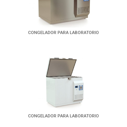
CONGELADOR PARA LABORATORIO
CONGELADOR PARA LABORATORIO